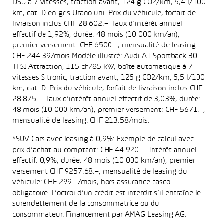
DSG à 7 vitesses, traction avant, 124 g CO2/km, 5,4 l/100
km, cat. D en gris Urano uni. Prix du véhicule, forfait de
livraison inclus CHF 28 602.–. Taux d’intérêt annuel
effectif de 1,92%, durée: 48 mois (10 000 km/an),
premier versement: CHF 6500.–, mensualité de leasing:
CHF 244.39/mois Modèle illustré: Audi A1 Sportback 30
TFSI Attraction, 115 ch/85 kW, boîte automatique à 7
vitesses S tronic, traction avant, 125 g CO2/km, 5,5 l/100
km, cat. D. Prix du véhicule, forfait de livraison inclus CHF
28 875.–. Taux d’intérêt annuel effectif de 3,03%, durée:
48 mois (10 000 km/an), premier versement: CHF 5671.–,
mensualité de leasing: CHF 213.58/mois.
*SUV Cars avec leasing à 0,9%: Exemple de calcul avec
prix d’achat au comptant: CHF 44 920.–. Intérêt annuel
effectif: 0,9%, durée: 48 mois (10 000 km/an), premier
versement CHF 9257.68.–, mensualité de leasing du
véhicule: CHF 299.–/mois, hors assurance casco
obligatoire. L’octroi d’un crédit est interdit s’il entraîne le
surendettement de la consommatrice ou du
consommateur. Financement par AMAG Leasing AG.