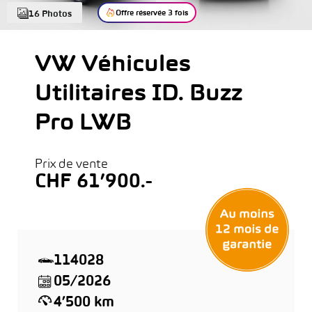
Offre réservée 3 fois
16 Photos
VW Véhicules
Utilitaires ID. Buzz
Pro LWB
Prix de vente
CHF 61’900.-
114028
05/2026
4’500 km