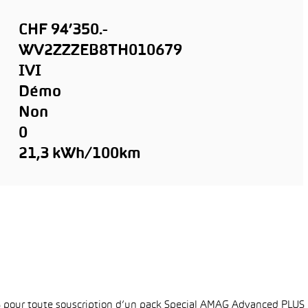
CHF 94’350.-
WV2ZZZEB8TH010679
IVI
Démo
Non
0
21,3 kWh/100km
6% pour toute souscription d’un pack Special AMAG Advanced PLUS