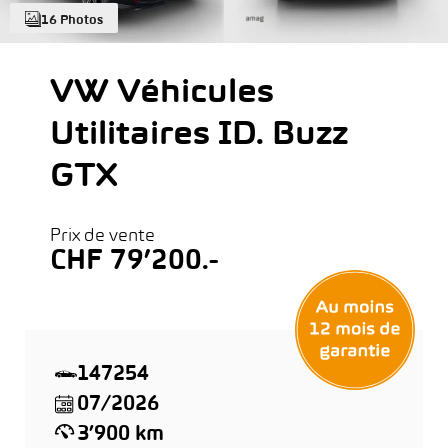
16 Photos
VW Véhicules
Utilitaires ID. Buzz
GTX
Prix de vente
CHF 79’200.-
147254
07/2026
3’900 km