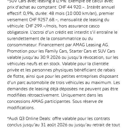
*SUV Cars avec leasing à 0,9%: Exemple de calcul avec
prix d’achat au comptant: CHF 44 920.–. Intérêt annuel
effectif: 0,9%, durée: 48 mois (10 000 km/an), premier
versement CHF 9257.68.–, mensualité de leasing du
véhicule: CHF 299.–/mois, hors assurance casco
obligatoire. L’octroi d’un crédit est interdit s’il entraîne le
surendettement de la consommatrice ou du
consommateur. Financement par AMAG Leasing AG.
Promotion pour les Family Cars, Starter Cars et SUV Cars
valable jusqu’au 30.9.2026 ou jusqu’à révocation, sur les
véhicules neufs et en stock. Valable pour la clientèle
privée et les personnes physiques bénéficiant de rabais
de flotte, ainsi que pour les petites entreprises disposant
d’un parc automobile de trois véhicules au maximum. Les
demandes de leasing déjà déposées ne peuvent pas être
modifiées rétroactivement. Uniquement dans les
concessions AMAG participantes. Sous réserve de
modifications.
*Audi Q3 Online Deals: offre valable pour les contrats
conclus jusqu’au 31 août 2026 ou jusqu’au retrait de tout