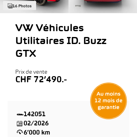
16 Photos
VW Véhicules
Utilitaires ID. Buzz
GTX
Prix de vente
CHF 72’490.-
142051
02/2026
6’000 km