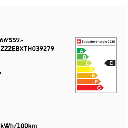
66’559.-
ZZZEBXTH039279
f
4 kWh/100km