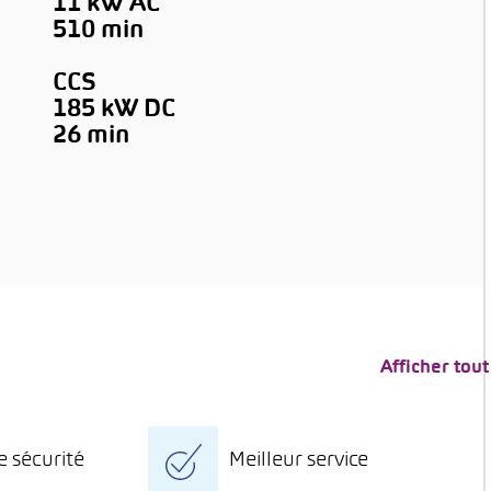
11 kW AC
510 min
CCS
185 kW DC
→
26 min
Afficher tout
e sécurité
Meilleur service