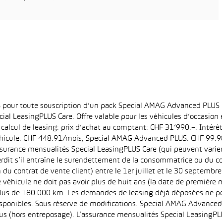
6% pour toute souscription d’un pack Special AMAG Advanced PLUS
ial LeasingPLUS Care. Offre valable pour les véhicules d’occasion
 calcul de leasing: prix d’achat au comptant: CHF 31’990.–. Intérê
hicule: CHF 448.91/mois, Special AMAG Advanced PLUS: CHF 99.98/
surance mensualités Special LeasingPLUS Care (qui peuvent varier e
interdit s’il entraîne le surendettement de la consommatrice ou du
 du contrat de vente client) entre le 1er juillet et le 30 septemb
 véhicule ne doit pas avoir plus de huit ans (la date de première m
 plus de 180 000 km. Les demandes de leasing déjà déposées ne pe
 disponibles. Sous réserve de modifications. Special AMAG Advance
 (hors entreposage). L’assurance mensualités Special LeasingPLUS