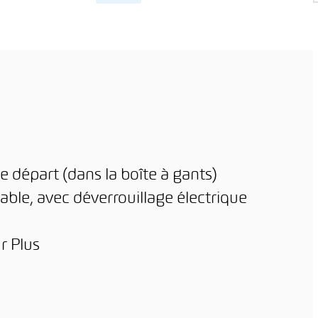
urs de droit
Grand choix de véhicules
hange
La plus haute qualité de
ôle qualité complet
service
tie de mobilité de
Financement attrayant
ois minimum
Assurances individuelles
e départ (dans la boîte à gants)
ble, avec déverrouillage électrique
r Plus