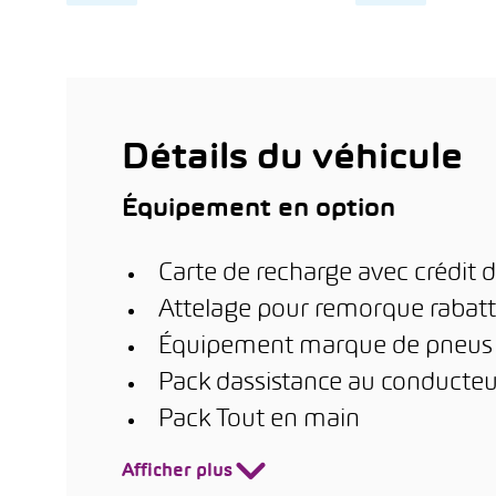
Contrôle qualité
15 jo
d'éc
Course d’essai gratuite
Contr
Acheter un véhicule en
ligne à un prix juste et
Garan
en quelques clics
12 m
Détails du véhicule
Équipement en option
Carte de recharge avec crédit d
Attelage pour remorque rabatta
Équipement marque de pneus
Pack dassistance au conducteu
Pack Tout en main
Afficher plus