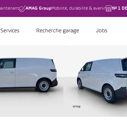
aintenant
AMAG Group
Mobilité, durabilité & avenir
Nº 1 D
Services
Recherche garage
Jobs