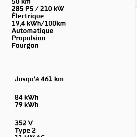
50 km
285 PS / 210 kW
Électrique
19,4 kWh/100km
Automatique
Propulsion
Fourgon
Jusqu’à 461 km
84 kWh
79 kWh
352 V
Type 2