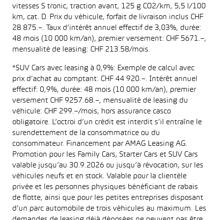
vitesses S tronic, traction avant, 125 g CO2/km, 5,5 l/100
km, cat. D. Prix du véhicule, forfait de livraison inclus CHF
28 875.–. Taux d’intérêt annuel effectif de 3,03%, durée:
48 mois (10 000 km/an), premier versement: CHF 5671.–,
mensualité de leasing: CHF 213.58/mois.
*SUV Cars avec leasing à 0,9%: Exemple de calcul avec
prix d’achat au comptant: CHF 44 920.–. Intérêt annuel
effectif: 0,9%, durée: 48 mois (10 000 km/an), premier
versement CHF 9257.68.–, mensualité de leasing du
véhicule: CHF 299.–/mois, hors assurance casco
obligatoire. L’octroi d’un crédit est interdit s’il entraîne le
surendettement de la consommatrice ou du
consommateur. Financement par AMAG Leasing AG.
Promotion pour les Family Cars, Starter Cars et SUV Cars
valable jusqu’au 30.9.2026 ou jusqu’à révocation, sur les
véhicules neufs et en stock. Valable pour la clientèle
privée et les personnes physiques bénéficiant de rabais
de flotte, ainsi que pour les petites entreprises disposant
d’un parc automobile de trois véhicules au maximum. Les
demandes de leasing déjà déposées ne peuvent pas être