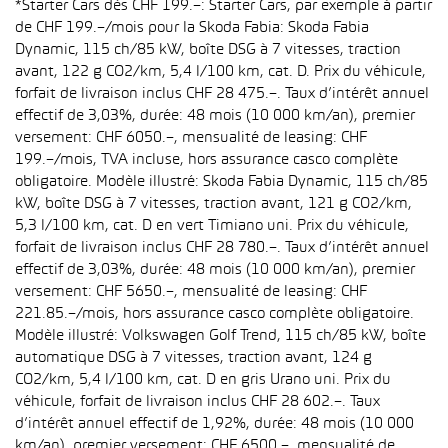
*Starter Cars dès CHF 199.–: Starter Cars, par exemple à partir
de CHF 199.–/mois pour la Skoda Fabia: Skoda Fabia
Dynamic, 115 ch/85 kW, boîte DSG à 7 vitesses, traction
avant, 122 g CO2/km, 5,4 l/100 km, cat. D. Prix du véhicule,
forfait de livraison inclus CHF 28 475.–. Taux d’intérêt annuel
effectif de 3,03%, durée: 48 mois (10 000 km/an), premier
versement: CHF 6050.–, mensualité de leasing: CHF
199.–/mois, TVA incluse, hors assurance casco complète
obligatoire. Modèle illustré: Skoda Fabia Dynamic, 115 ch/85
kW, boîte DSG à 7 vitesses, traction avant, 121 g CO2/km,
5,3 l/100 km, cat. D en vert Timiano uni. Prix du véhicule,
forfait de livraison inclus CHF 28 780.–. Taux d’intérêt annuel
effectif de 3,03%, durée: 48 mois (10 000 km/an), premier
versement: CHF 5650.–, mensualité de leasing: CHF
221.85.–/mois, hors assurance casco complète obligatoire.
Modèle illustré: Volkswagen Golf Trend, 115 ch/85 kW, boîte
automatique DSG à 7 vitesses, traction avant, 124 g
CO2/km, 5,4 l/100 km, cat. D en gris Urano uni. Prix du
véhicule, forfait de livraison inclus CHF 28 602.–. Taux
d’intérêt annuel effectif de 1,92%, durée: 48 mois (10 000
km/an), premier versement: CHF 6500.–, mensualité de