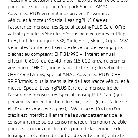
* Leasing e-occasions dès 0.6% : Taux de leasing de 0,6%
pour toute souscription d’un pack Special AMAG
Advanced PLUS en combinaison avec l’assurance
véhicules à moteur Special LeasingPLUS Care et
l’assurance mensualités Special LeasingPLUS Care. Offre
valable pour les véhicules d’occasion électriques et Plug-
In Hybrid des marques VW, Audi, Seat, Skoda, Cupra, VW
Véhicules Utilitaires. Exemple de calcul de leasing: prix
d’achat au comptant: CHF 31’990.–. Intérêt annuel
effectif: 0,60%, durée: 48 mois (15 000 km/an), premier
versement CHF 0.–, mensualité de leasing du véhicule:
CHF 448.91/mois, Special AMAG Advanced PLUS: CHF
99.98/mois, plus la mensualité de l’assurance véhicules à
moteur Special LeasingPLUS Care et la mensualité de
l’assurance mensualités Special LeasingPLUS Care (qui
peuvent varier en fonction du sexe, de l’âge, de l’adresse
et d’autres caractéristiques), TVA incluse. L’octroi d’un
crédit est interdit s’il entraîne le surendettement de la
consommatrice ou du consommateur. Promotion valable
pour les contrats conclus (réception de la demande de
leasing et réception du contrat de vente client) entre le