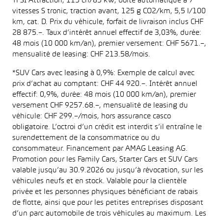
TFSI Attraction, 115 ch/85 kW, boîte automatique à 7
vitesses S tronic, traction avant, 125 g CO2/km, 5,5 l/100
km, cat. D. Prix du véhicule, forfait de livraison inclus CHF
28 875.–. Taux d’intérêt annuel effectif de 3,03%, durée:
48 mois (10 000 km/an), premier versement: CHF 5671.–,
mensualité de leasing: CHF 213.58/mois.
*SUV Cars avec leasing à 0,9%: Exemple de calcul avec
prix d’achat au comptant: CHF 44 920.–. Intérêt annuel
effectif: 0,9%, durée: 48 mois (10 000 km/an), premier
versement CHF 9257.68.–, mensualité de leasing du
véhicule: CHF 299.–/mois, hors assurance casco
obligatoire. L’octroi d’un crédit est interdit s’il entraîne le
surendettement de la consommatrice ou du
consommateur. Financement par AMAG Leasing AG.
Promotion pour les Family Cars, Starter Cars et SUV Cars
valable jusqu’au 30.9.2026 ou jusqu’à révocation, sur les
véhicules neufs et en stock. Valable pour la clientèle
privée et les personnes physiques bénéficiant de rabais
de flotte, ainsi que pour les petites entreprises disposant
d’un parc automobile de trois véhicules au maximum. Les