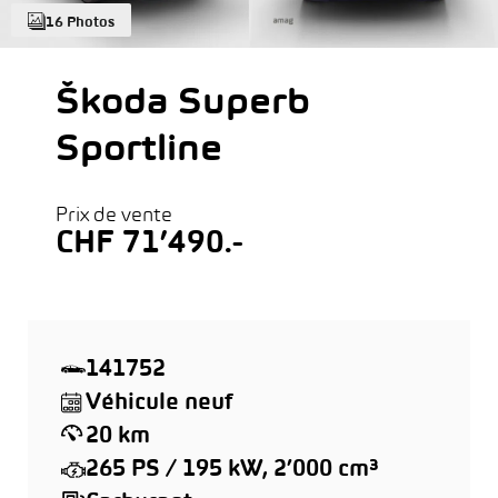
16 Photos
Škoda Superb
Sportline
Prix de vente
CHF 71’490.-
141752
Véhicule neuf
20 km
265 PS / 195 kW, 2’000 cm³