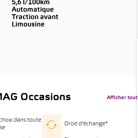
5,6 l/100km
Automatique
Traction avant
Limousine
MAG Occasions
Afficher tout
choix dans toute
Droit d'échange*
sse
 choix de véhicules
15 jours