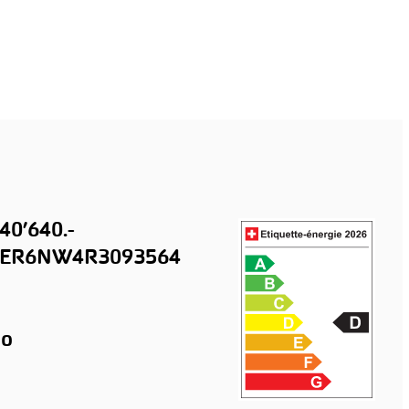
40’640.-
ER6NW4R3093564
o