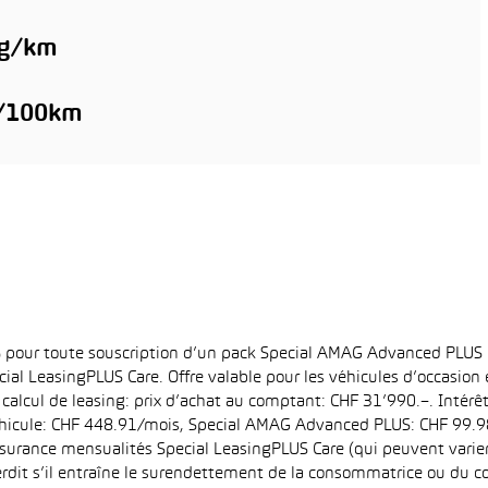
 g/km
l/100km
6% pour toute souscription d’un pack Special AMAG Advanced PLUS
ial LeasingPLUS Care. Offre valable pour les véhicules d’occasion
 calcul de leasing: prix d’achat au comptant: CHF 31’990.–. Intérê
hicule: CHF 448.91/mois, Special AMAG Advanced PLUS: CHF 99.98/
surance mensualités Special LeasingPLUS Care (qui peuvent varier e
interdit s’il entraîne le surendettement de la consommatrice ou du