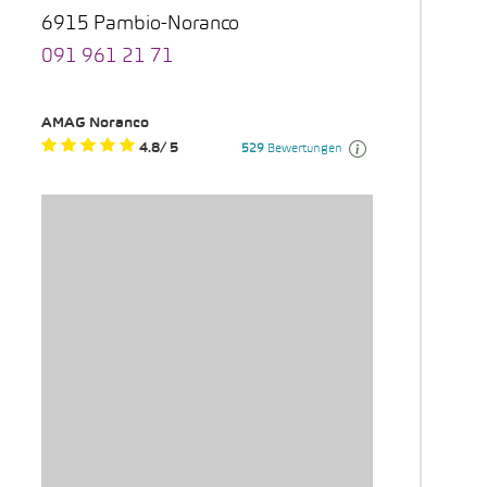
6915 Pambio-Noranco
091 961 21 71