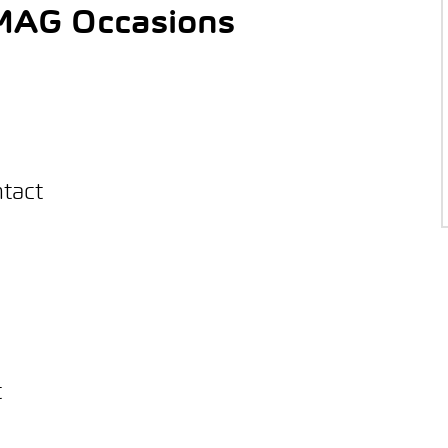
AMAG Occasions
ntact
t