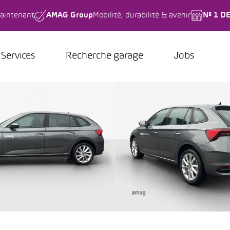
aintenant
AMAG Group
Mobilité, durabilité & avenir
Nº 1 D
Services
Recherche garage
Jobs