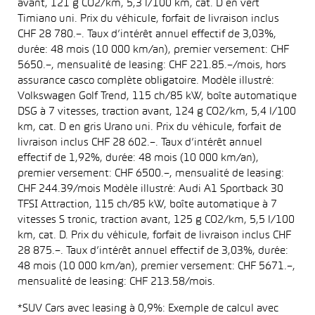
avant, 121 g CO2/km, 5,3 l/100 km, cat. D en vert
Timiano uni. Prix du véhicule, forfait de livraison inclus
CHF 28 780.–. Taux d’intérêt annuel effectif de 3,03%,
durée: 48 mois (10 000 km/an), premier versement: CHF
5650.–, mensualité de leasing: CHF 221.85.–/mois, hors
assurance casco complète obligatoire. Modèle illustré:
Volkswagen Golf Trend, 115 ch/85 kW, boîte automatique
DSG à 7 vitesses, traction avant, 124 g CO2/km, 5,4 l/100
km, cat. D en gris Urano uni. Prix du véhicule, forfait de
livraison inclus CHF 28 602.–. Taux d’intérêt annuel
effectif de 1,92%, durée: 48 mois (10 000 km/an),
premier versement: CHF 6500.–, mensualité de leasing:
CHF 244.39/mois Modèle illustré: Audi A1 Sportback 30
TFSI Attraction, 115 ch/85 kW, boîte automatique à 7
vitesses S tronic, traction avant, 125 g CO2/km, 5,5 l/100
km, cat. D. Prix du véhicule, forfait de livraison inclus CHF
28 875.–. Taux d’intérêt annuel effectif de 3,03%, durée:
48 mois (10 000 km/an), premier versement: CHF 5671.–,
mensualité de leasing: CHF 213.58/mois.
*SUV Cars avec leasing à 0,9%: Exemple de calcul avec