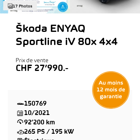
17 Photos
Škoda ENYAQ
Sportline iV 80x 4x4
Prix de vente
CHF 27’990.-
150769
10/2021
92’200 km
265 PS / 195 kW