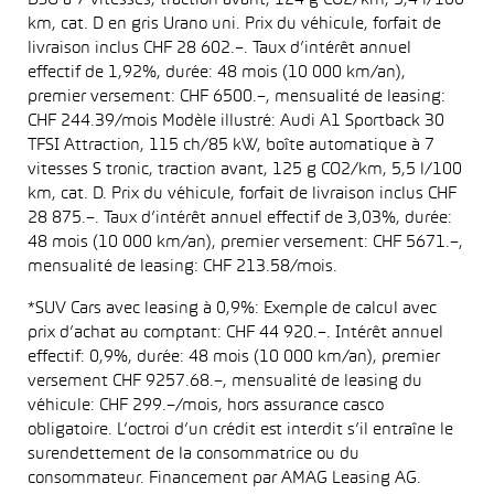
DSG à 7 vitesses, traction avant, 124 g CO2/km, 5,4 l/100
km, cat. D en gris Urano uni. Prix du véhicule, forfait de
livraison inclus CHF 28 602.–. Taux d’intérêt annuel
effectif de 1,92%, durée: 48 mois (10 000 km/an),
premier versement: CHF 6500.–, mensualité de leasing:
CHF 244.39/mois Modèle illustré: Audi A1 Sportback 30
TFSI Attraction, 115 ch/85 kW, boîte automatique à 7
vitesses S tronic, traction avant, 125 g CO2/km, 5,5 l/100
km, cat. D. Prix du véhicule, forfait de livraison inclus CHF
28 875.–. Taux d’intérêt annuel effectif de 3,03%, durée:
48 mois (10 000 km/an), premier versement: CHF 5671.–,
mensualité de leasing: CHF 213.58/mois.
*SUV Cars avec leasing à 0,9%: Exemple de calcul avec
prix d’achat au comptant: CHF 44 920.–. Intérêt annuel
effectif: 0,9%, durée: 48 mois (10 000 km/an), premier
versement CHF 9257.68.–, mensualité de leasing du
véhicule: CHF 299.–/mois, hors assurance casco
obligatoire. L’octroi d’un crédit est interdit s’il entraîne le
surendettement de la consommatrice ou du
consommateur. Financement par AMAG Leasing AG.