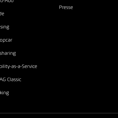
to-Abo
Presse
de
sing
opcar
sharing
ility-as-a-Service
G Classic
king