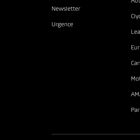
Au
Newsletter
Cly
Urgence
Lea
Eur
Car
Mob
AMA
Par