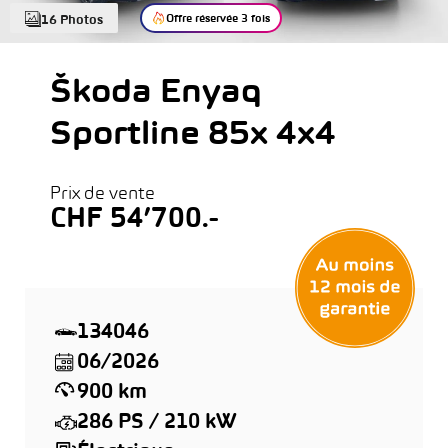
Offre réservée 3 fois
16 Photos
Škoda Enyaq
Sportline 85x 4x4
Prix de vente
CHF 54’700.-
134046
06/2026
900 km
286 PS / 210 kW