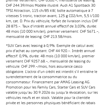
premier versement: CHF 6500.–, mensualité de leasing:
CHF 244.39/mois Modèle illustré: Audi A1 Sportback 30
TFSI Attraction, 115 ch/85 kW, boîte automatique à 7
vitesses S tronic, traction avant, 125 g CO2/km, 5,5 l/100
km, cat. D. Prix du véhicule, forfait de livraison inclus CHF
28 875.–. Taux d’intérêt annuel effectif de 3,03%, durée:
48 mois (10 000 km/an), premier versement: CHF 5671.–,
mensualité de leasing: CHF 213.58/mois.
*SUV Cars avec leasing à 0,9%: Exemple de calcul avec
prix d’achat au comptant: CHF 44 920.–. Intérêt annuel
effectif: 0,9%, durée: 48 mois (10 000 km/an), premier
versement CHF 9257.68.–, mensualité de leasing du
véhicule: CHF 299.–/mois, hors assurance casco
obligatoire. L’octroi d’un crédit est interdit s’il entraîne le
surendettement de la consommatrice ou du
consommateur. Financement par AMAG Leasing AG.
Promotion pour les Family Cars, Starter Cars et SUV Cars
valable jusqu’au 30.9.2026 ou jusqu’à révocation, sur les
véhicules neufs et en stock. Valable pour la clientèle
privée et les personnes physiques bénéficiant de rabais