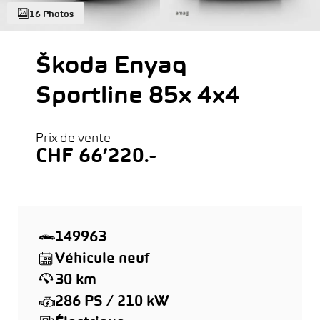
16 Photos
Škoda Enyaq
Sportline 85x 4x4
Prix de vente
CHF 66’220.-
149963
Véhicule neuf
30 km
286 PS / 210 kW