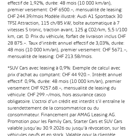
effectif de 1,92%, durée: 48 mois (10 000 km/an),
premier versement: CHF 6500.–, mensualité de leasing:
CHF 244.39/mois Modèle illustré: Audi A1 Sportback 30
TFSI Attraction, 115 ch/85 kW, boîte automatique à 7
vitesses S tronic, traction avant, 125 g CO2/km, 5,5 l/100
km, cat. D. Prix du véhicule, forfait de livraison inclus CHF
28 875.–. Taux d’intérêt annuel effectif de 3,03%, durée:
48 mois (10 000 km/an), premier versement: CHF 5671.–,
mensualité de leasing: CHF 213.58/mois.
*SUV Cars avec leasing à 0,9%: Exemple de calcul avec
prix d’achat au comptant: CHF 44 920.–. Intérêt annuel
effectif: 0,9%, durée: 48 mois (10 000 km/an), premier
versement CHF 9257.68.–, mensualité de leasing du
véhicule: CHF 299.–/mois, hors assurance casco
obligatoire. L’octroi d’un crédit est interdit s’il entraîne le
surendettement de la consommatrice ou du
consommateur. Financement par AMAG Leasing AG.
Promotion pour les Family Cars, Starter Cars et SUV Cars
valable jusqu’au 30.9.2026 ou jusqu’à révocation, sur les
véhicules neufs et en stock. Valable pour la clientèle