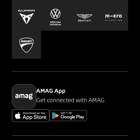
Europcar
Presse
Carsharing
Mobility-as-a-Service
AMAG Classic
Parking
AMAG App
Get connected with AMAG