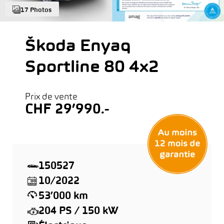
17 Photos
Škoda Enyaq
Sportline 80 4x2
Prix de vente
CHF 29’990.-
150527
10/2022
53’000 km
204 PS / 150 kW