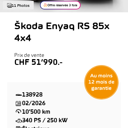
Offre réservée 3 fois
11 Photos
Škoda Enyaq RS 85x
4x4
Prix de vente
CHF 51’990.-
138928
02/2026
10’500 km
340 PS / 250 kW