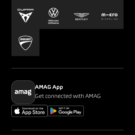
Europcar
Presse
Carsharing
Mobility-as-a-Service
AMAG Classic
Parking
AMAG App
Get connected with AMAG