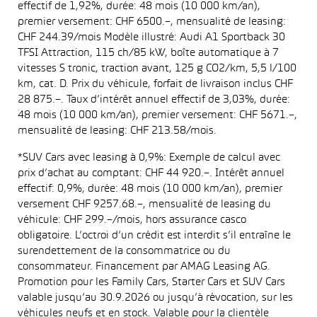
effectif de 1,92%, durée: 48 mois (10 000 km/an),
premier versement: CHF 6500.–, mensualité de leasing:
CHF 244.39/mois Modèle illustré: Audi A1 Sportback 30
TFSI Attraction, 115 ch/85 kW, boîte automatique à 7
vitesses S tronic, traction avant, 125 g CO2/km, 5,5 l/100
km, cat. D. Prix du véhicule, forfait de livraison inclus CHF
28 875.–. Taux d’intérêt annuel effectif de 3,03%, durée:
48 mois (10 000 km/an), premier versement: CHF 5671.–,
mensualité de leasing: CHF 213.58/mois.
*SUV Cars avec leasing à 0,9%: Exemple de calcul avec
prix d’achat au comptant: CHF 44 920.–. Intérêt annuel
effectif: 0,9%, durée: 48 mois (10 000 km/an), premier
versement CHF 9257.68.–, mensualité de leasing du
véhicule: CHF 299.–/mois, hors assurance casco
obligatoire. L’octroi d’un crédit est interdit s’il entraîne le
surendettement de la consommatrice ou du
consommateur. Financement par AMAG Leasing AG.
Promotion pour les Family Cars, Starter Cars et SUV Cars
valable jusqu’au 30.9.2026 ou jusqu’à révocation, sur les
véhicules neufs et en stock. Valable pour la clientèle