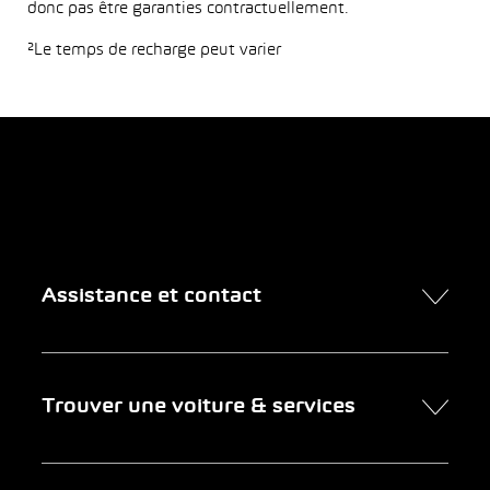
donc pas être garanties contractuellement.
²Le temps de recharge peut varier
Assistance et contact
Contact
Trouver une voiture & services
Rendez-vous en ligne
FAQ Achat de voiture en ligne
Trouver une voiture