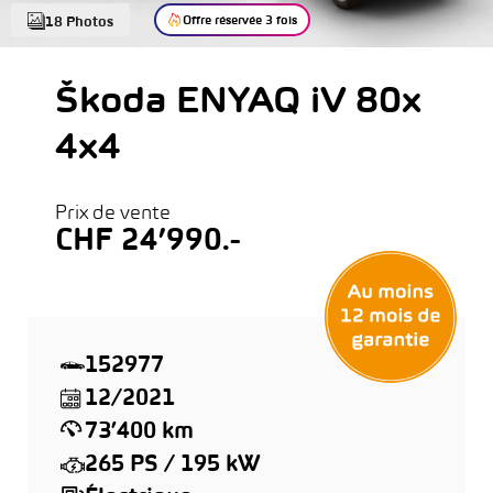
Offre réservée 3 fois
18 Photos
Škoda ENYAQ iV 80x
4x4
Prix de vente
CHF 24’990.-
152977
12/2021
73’400 km
265 PS / 195 kW