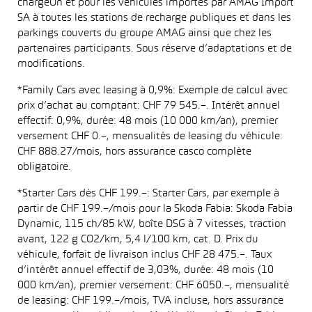
chargeOn et pour les véhicules importés par AMAG Import
SA à toutes les stations de recharge publiques et dans les
parkings couverts du groupe AMAG ainsi que chez les
partenaires participants. Sous réserve d’adaptations et de
modifications.
*Family Cars avec leasing à 0,9%: Exemple de calcul avec
prix d’achat au comptant: CHF 79 545.–. Intérêt annuel
effectif: 0,9%, durée: 48 mois (10 000 km/an), premier
versement CHF 0.–, mensualités de leasing du véhicule:
CHF 888.27/mois, hors assurance casco complète
obligatoire.
*Starter Cars dès CHF 199.–: Starter Cars, par exemple à
partir de CHF 199.–/mois pour la Skoda Fabia: Skoda Fabia
Dynamic, 115 ch/85 kW, boîte DSG à 7 vitesses, traction
avant, 122 g CO2/km, 5,4 l/100 km, cat. D. Prix du
véhicule, forfait de livraison inclus CHF 28 475.–. Taux
d’intérêt annuel effectif de 3,03%, durée: 48 mois (10
000 km/an), premier versement: CHF 6050.–, mensualité
de leasing: CHF 199.–/mois, TVA incluse, hors assurance