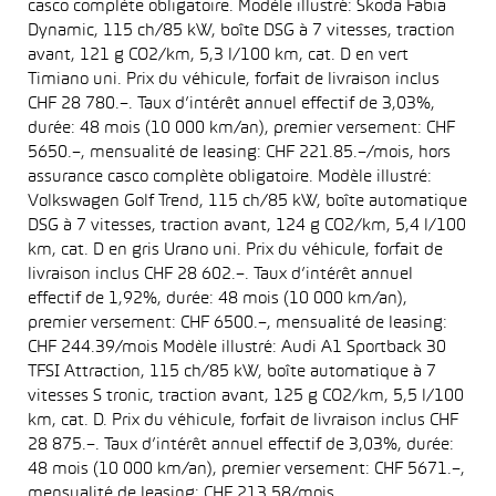
casco complète obligatoire. Modèle illustré: Skoda Fabia
Dynamic, 115 ch/85 kW, boîte DSG à 7 vitesses, traction
avant, 121 g CO2/km, 5,3 l/100 km, cat. D en vert
Timiano uni. Prix du véhicule, forfait de livraison inclus
CHF 28 780.–. Taux d’intérêt annuel effectif de 3,03%,
durée: 48 mois (10 000 km/an), premier versement: CHF
5650.–, mensualité de leasing: CHF 221.85.–/mois, hors
assurance casco complète obligatoire. Modèle illustré:
Volkswagen Golf Trend, 115 ch/85 kW, boîte automatique
DSG à 7 vitesses, traction avant, 124 g CO2/km, 5,4 l/100
km, cat. D en gris Urano uni. Prix du véhicule, forfait de
livraison inclus CHF 28 602.–. Taux d’intérêt annuel
effectif de 1,92%, durée: 48 mois (10 000 km/an),
premier versement: CHF 6500.–, mensualité de leasing:
CHF 244.39/mois Modèle illustré: Audi A1 Sportback 30
TFSI Attraction, 115 ch/85 kW, boîte automatique à 7
vitesses S tronic, traction avant, 125 g CO2/km, 5,5 l/100
km, cat. D. Prix du véhicule, forfait de livraison inclus CHF
28 875.–. Taux d’intérêt annuel effectif de 3,03%, durée:
48 mois (10 000 km/an), premier versement: CHF 5671.–,
mensualité de leasing: CHF 213.58/mois.