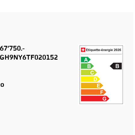
67’750.-
GH9NY6TF020152
o