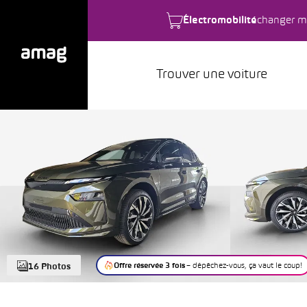
Électromobilité
changer m
Trouver une voiture
Offre réservée 3 fois
– dépêchez-vous, ça vaut le coup!
16 Photos