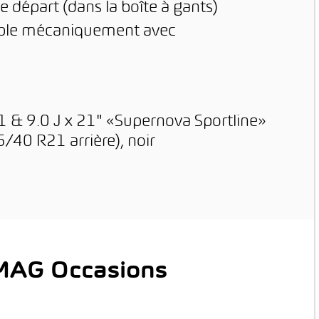
e départ (dans la boîte à gants)
able mécaniquement avec
 21 & 9.0 J x 21" «Supernova Sportline»
40 R21 arrière), noir
AMAG Occasions