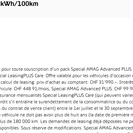
3 kWh/100km
6% pour toute souscription d’un pack Special AMAG Advanced PLUS
ial LeasingPLUS Care. Offre valable pour les véhicules d’occasion
 calcul de leasing: prix d’achat au comptant: CHF 31’990.–. Intérê
hicule: CHF 448.91/mois, Special AMAG Advanced PLUS: CHF 99.98/
surance mensualités Special LeasingPLUS Care (qui peuvent varier e
interdit s’il entraîne le surendettement de la consommatrice ou du
 du contrat de vente client) entre le 1er juillet et le 30 septemb
 véhicule ne doit pas avoir plus de huit ans (la date de première m
 plus de 180 000 km. Les demandes de leasing déjà déposées ne pe
 disponibles. Sous réserve de modifications. Special AMAG Advance