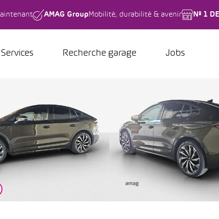
aintenant
AMAG Group
Mobilité, durabilité & avenir
Nº 1 D
Services
Recherche garage
Jobs