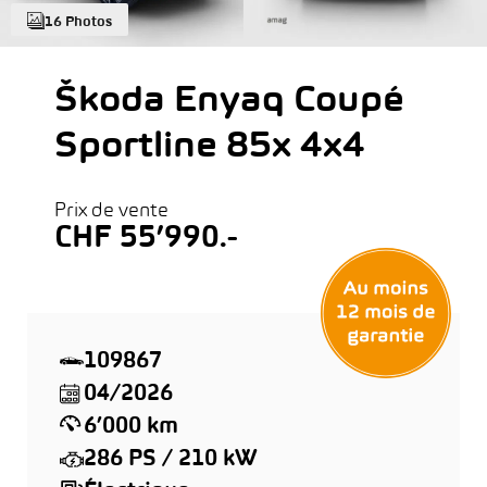
16 Photos
Škoda Enyaq Coupé
Sportline 85x 4x4
Prix de vente
CHF 55’990.-
109867
04/2026
6’000 km
286 PS / 210 kW