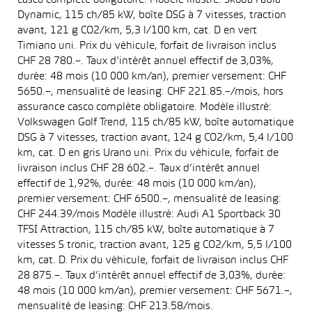
casco complète obligatoire. Modèle illustré: Skoda Fabia
Dynamic, 115 ch/85 kW, boîte DSG à 7 vitesses, traction
avant, 121 g CO2/km, 5,3 l/100 km, cat. D en vert
Timiano uni. Prix du véhicule, forfait de livraison inclus
CHF 28 780.–. Taux d’intérêt annuel effectif de 3,03%,
durée: 48 mois (10 000 km/an), premier versement: CHF
5650.–, mensualité de leasing: CHF 221.85.–/mois, hors
assurance casco complète obligatoire. Modèle illustré:
Volkswagen Golf Trend, 115 ch/85 kW, boîte automatique
DSG à 7 vitesses, traction avant, 124 g CO2/km, 5,4 l/100
km, cat. D en gris Urano uni. Prix du véhicule, forfait de
livraison inclus CHF 28 602.–. Taux d’intérêt annuel
effectif de 1,92%, durée: 48 mois (10 000 km/an),
premier versement: CHF 6500.–, mensualité de leasing:
CHF 244.39/mois Modèle illustré: Audi A1 Sportback 30
TFSI Attraction, 115 ch/85 kW, boîte automatique à 7
vitesses S tronic, traction avant, 125 g CO2/km, 5,5 l/100
km, cat. D. Prix du véhicule, forfait de livraison inclus CHF
28 875.–. Taux d’intérêt annuel effectif de 3,03%, durée:
48 mois (10 000 km/an), premier versement: CHF 5671.–,
mensualité de leasing: CHF 213.58/mois.