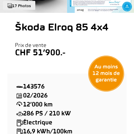
17 Photos
Škoda Elroq 85 4x4
Prix de vente
CHF 51’900.-
143576
02/2026
12’000 km
286 PS / 210 kW
Électrique
16,9 kWh/100km