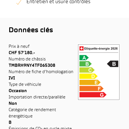
Entretien et usure contrôlés
Données clés
Prix à neuf
CHF 57’180.-
Numéro de châssis
TMBRH9NY4TF065308
Numéro de fiche d’homologation
IVI
Type de véhicule
Occasion
Importation directe/parallèle
Non
Catégorie de rendement
énergétique
B