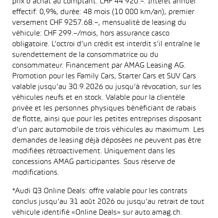
prix d’achat au comptant: CHF 44 920.–. Intérêt annuel
effectif: 0,9%, durée: 48 mois (10 000 km/an), premier
versement CHF 9257.68.–, mensualité de leasing du
véhicule: CHF 299.–/mois, hors assurance casco
obligatoire. L’octroi d’un crédit est interdit s’il entraîne le
surendettement de la consommatrice ou du
consommateur. Financement par AMAG Leasing AG.
Promotion pour les Family Cars, Starter Cars et SUV Cars
valable jusqu’au 30.9.2026 ou jusqu’à révocation, sur les
véhicules neufs et en stock. Valable pour la clientèle
privée et les personnes physiques bénéficiant de rabais
de flotte, ainsi que pour les petites entreprises disposant
d’un parc automobile de trois véhicules au maximum. Les
demandes de leasing déjà déposées ne peuvent pas être
modifiées rétroactivement. Uniquement dans les
concessions AMAG participantes. Sous réserve de
modifications.
*Audi Q3 Online Deals: offre valable pour les contrats
conclus jusqu’au 31 août 2026 ou jusqu’au retrait de tout
véhicule identifié «Online Deals» sur auto.amag.ch.