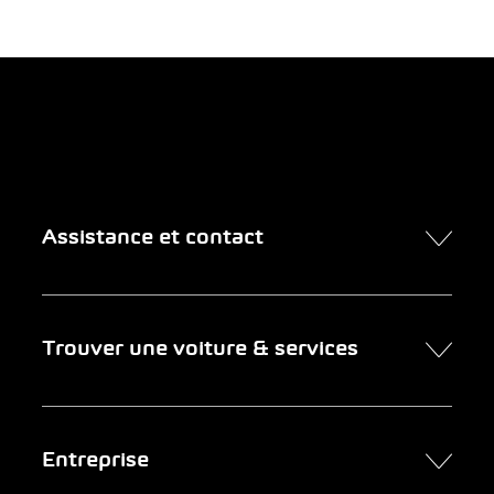
Assistance et contact
Contact
Trouver une voiture & services
Rendez-vous en ligne
FAQ Achat de voiture en ligne
Trouver une voiture
Entreprise
Entreprises clientes
Services