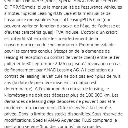
véhicule: CHF 448.91/mois, Special AMAG Advanced PLUS:
CHF 99.98/mois, plus la mensualité de l’assurance véhicules
à moteur Special LeasingPLUS Care et la mensualité de
l’assurance mensualités Special LeasingPLUS Care (qui
peuvent varier en fonction du sexe, de l’âge, de l’adresse et
d’autres caractéristiques), TVA incluse. L’octroi d’un crédit
est interdit s’il entraîne le surendettement de la
consommatrice ou du consommateur. Promotion valable
pour les contrats conclus (réception de la demande de
leasing et réception du contrat de vente client) entre le 1er
juillet et le 30 septembre 2026 ou jusqu’à révocation en cas
de financement par AMAG Leasing AG. À l’expiration du
contrat de leasing, le véhicule ne doit pas avoir plus de huit
ans (la date de première mise en circulation est
déterminante). À l’expiration du contrat de leasing, le
kilométrage ne doit pas dépasser plus de 180 000 km. Les
demandes de leasing déjà déposées ne peuvent pas être
modifiées rétroactivement. Offre réservée à la clientèle
privée. Dans la limite des stocks disponibles. Sous réserve de
modifications. Special AMAG Advanced PLUS comprend la
prestation service (liquides compris), ainsi que les