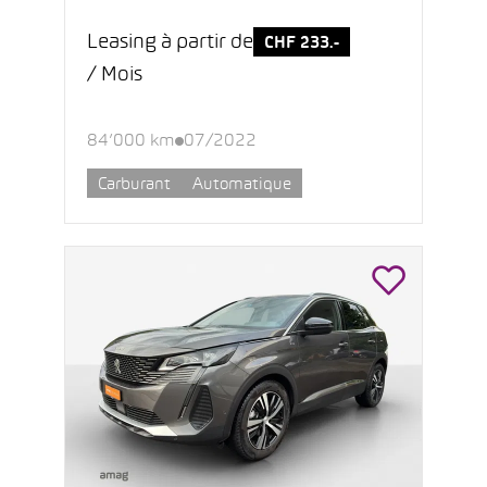
Leasing à partir de
CHF 233.-
/ Mois
84’000 km
07/2022
Carburant
Automatique