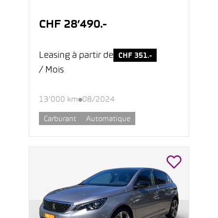
CHF 28’490.-
Leasing à partir de
CHF 351.-
/ Mois
13’000 km
08/2024
Carburant
Automatique