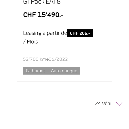
GTPack EAT8
CHF 15’490.-
Leasing à partir de
CHF 205.-
/ Mois
52’700 km
06/2022
Carburant
Automatique
24 Véhicules par page