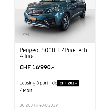
Peugeot 5008 1.2PureTech
Allure
CHF 16’990.-
Leasing à partir de
CHF 281.-
/ Mois
88’200 km
04/2019