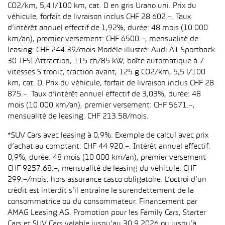
CO2/km, 5,4 l/100 km, cat. D en gris Urano uni. Prix du
véhicule, forfait de livraison inclus CHF 28 602.–. Taux
d’intérêt annuel effectif de 1,92%, durée: 48 mois (10 000
km/an), premier versement: CHF 6500.–, mensualité de
leasing: CHF 244.39/mois Modèle illustré: Audi A1 Sportback
30 TFSI Attraction, 115 ch/85 kW, boîte automatique à 7
vitesses S tronic, traction avant, 125 g CO2/km, 5,5 l/100
km, cat. D. Prix du véhicule, forfait de livraison inclus CHF 28
875.–. Taux d’intérêt annuel effectif de 3,03%, durée: 48
mois (10 000 km/an), premier versement: CHF 5671.–,
mensualité de leasing: CHF 213.58/mois.
*SUV Cars avec leasing à 0,9%: Exemple de calcul avec prix
d’achat au comptant: CHF 44 920.–. Intérêt annuel effectif:
0,9%, durée: 48 mois (10 000 km/an), premier versement
CHF 9257.68.–, mensualité de leasing du véhicule: CHF
299.–/mois, hors assurance casco obligatoire. L’octroi d’un
crédit est interdit s’il entraîne le surendettement de la
consommatrice ou du consommateur. Financement par
AMAG Leasing AG. Promotion pour les Family Cars, Starter
Cars et SUV Cars valable jusqu’au 30.9.2026 ou jusqu’à