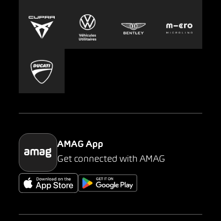
Europcar
Presse
Carsharing
Mobility-as-a-Service
AMAG Classic
Parking
AMAG App
Get connected with AMAG