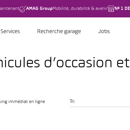
aintenant
AMAG Group
Mobilité, durabilité & avenir
Nº 1 D
Services
Recherche garage
Jobs
icules d’occasion et
.
Tri
sing immédiat en ligne