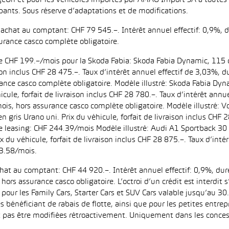
eOn et pour les véhicules importés par AMAG Import SA à toutes l
pants. Sous réserve d’adaptations et de modifications.
d’achat au comptant: CHF 79 545.–. Intérêt annuel effectif: 0,9%,
urance casco complète obligatoire.
 de CHF 199.–/mois pour la Skoda Fabia: Skoda Fabia Dynamic, 115 
aison inclus CHF 28 475.–. Taux d’intérêt annuel effectif de 3,03%
ance casco complète obligatoire. Modèle illustré: Skoda Fabia Dyn
icule, forfait de livraison inclus CHF 28 780.–. Taux d’intérêt ann
is, hors assurance casco complète obligatoire. Modèle illustré:
n gris Urano uni. Prix du véhicule, forfait de livraison inclus CHF 
leasing: CHF 244.39/mois Modèle illustré: Audi A1 Sportback 30 
ix du véhicule, forfait de livraison inclus CHF 28 875.–. Taux d’in
3.58/mois.
achat au comptant: CHF 44 920.–. Intérêt annuel effectif: 0,9%, d
ors assurance casco obligatoire. L’octroi d’un crédit est interdit
 les Family Cars, Starter Cars et SUV Cars valable jusqu’au 30.9
es bénéficiant de rabais de flotte, ainsi que pour les petites entr
as être modifiées rétroactivement. Uniquement dans les concess