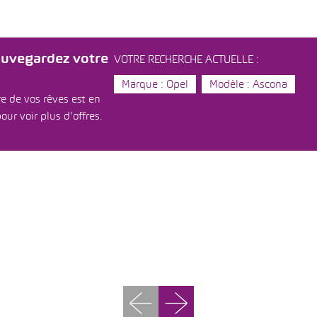
auvegardez votre
VOTRE RECHERCHE ACTUELLE :
Marque : Opel
Modèle : Ascona
e de vos rêves est en
our voir plus d'offres.