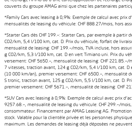
de recharge AMAG ou d’une carte/application de recharge charg
couverts du groupe AMAG ainsi que chez les partenaires partici
*Family Cars avec leasing à 0,9%: Exemple de calcul avec prix 
mensualités de leasing du véhicule: CHF 888.27/mois, hors ass
*Starter Cars dès CHF 199.–: Starter Cars, par exemple à partir
CO2/km, 5,4 l/100 km, cat. D. Prix du véhicule, forfait de livr
mensualité de leasing: CHF 199.–/mois, TVA incluse, hors assur
g CO2/km, 5,3 l/100 km, cat. D en vert Timiano uni. Prix du véh
versement: CHF 5650.–, mensualité de leasing: CHF 221.85.–/mo
7 vitesses, traction avant, 124 g CO2/km, 5,4 l/100 km, cat. D e
(10 000 km/an), premier versement: CHF 6500.–, mensualité de 
S tronic, traction avant, 125 g CO2/km, 5,5 l/100 km, cat. D. Pr
premier versement: CHF 5671.–, mensualité de leasing: CHF 21
*SUV Cars avec leasing à 0,9%: Exemple de calcul avec prix d’
9257.68.–, mensualité de leasing du véhicule: CHF 299.–/mois, h
consommateur. Financement par AMAG Leasing AG. Promotion pour
stock. Valable pour la clientèle privée et les personnes physiqu
maximum. Les demandes de leasing déjà déposées ne peuvent p