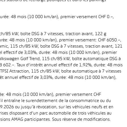
es stations de recharge publiques et dans les parkings
 durée: 48 mois (10 000 km/an), premier versement CHF 0.–,
ch/85 kW, boîte DSG à 7 vitesses, traction avant, 122 g
, durée: 48 mois (10 000 km/an), premier versement: CHF 6050.–,
amic, 115 ch/85 kW, boîte DSG à 7 vitesses, traction avant, 121
uel effectif de 3,03%, durée: 48 mois (10 000 km/an), premier
 Volkswagen Golf Trend, 115 ch/85 kW, boîte automatique DSG à
28 602.–. Taux d’intérêt annuel effectif de 1,92%, durée: 48 mois
TFSI Attraction, 115 ch/85 kW, boîte automatique à 7 vitesses
térêt annuel effectif de 3,03%, durée: 48 mois (10 000 km/an),
urée: 48 mois (10 000 km/an), premier versement CHF
 s’il entraîne le surendettement de la consommatrice ou du
.2026 ou jusqu’à révocation, sur les véhicules neufs et en
eprises disposant d’un parc automobile de trois véhicules au
ions AMAG participantes. Sous réserve de modifications.