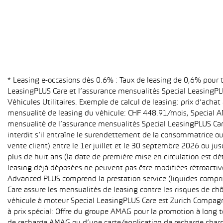
* Leasing e-occasions dès 0.6% : Taux de leasing de 0,6% pour
LeasingPLUS Care et l’assurance mensualités Special LeasingPLU
Véhicules Utilitaires. Exemple de calcul de leasing: prix d’ach
mensualité de leasing du véhicule: CHF 448.91/mois, Special A
mensualité de l’assurance mensualités Special LeasingPLUS Care (
interdit s’il entraîne le surendettement de la consommatrice o
vente client) entre le 1er juillet et le 30 septembre 2026 ou ju
plus de huit ans (la date de première mise en circulation est 
leasing déjà déposées ne peuvent pas être modifiées rétroactive
Advanced PLUS comprend la prestation service (liquides compri
Care assure les mensualités de leasing contre les risques de ch
véhicule à moteur Special LeasingPLUS Care est Zurich Compagn
à prix spécial: Offre du groupe AMAG pour la promotion à long t