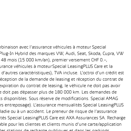
binaison avec l’assurance véhicules à moteur Special
t Plug-In Hybrid des marques VW, Audi, Seat, Skoda, Cupra, VW
ée: 48 mois (15 000 km/an), premier versement CHF 0.–,
rance véhicules à moteur Special LeasingPLUS Care et la
’autres caractéristiques), TVA incluse. L’octroi d’un crédit est
réception de la demande de leasing et réception du contrat de
piration du contrat de leasing, le véhicule ne doit pas avoir
e ne doit pas dépasser plus de 180 000 km. Les demandes de
cks disponibles. Sous réserve de modifications. Special AMAG
rs entreposage). L’assurance mensualités Special LeasingPLUS
ladie ou à un accident. Le preneur de risque de l’assurance
ités Special LeasingPLUS Care est AXA Assurances SA. Recharge
le pour les clientes et clients munis d’une carte/application