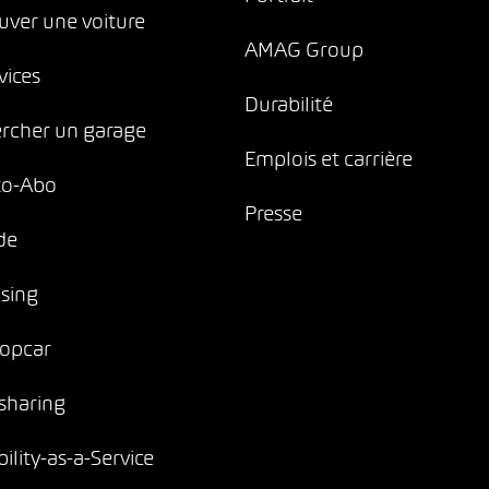
uver une voiture
AMAG Group
vices
Durabilité
rcher un garage
Emplois et carrière
to-Abo
Presse
de
sing
opcar
sharing
ility-as-a-Service