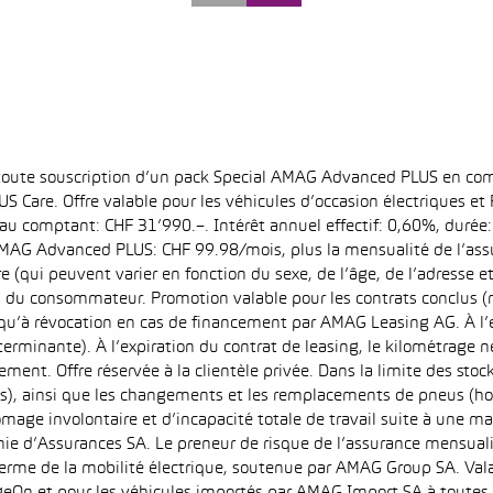
 toute souscription d’un pack Special AMAG Advanced PLUS en com
S Care. Offre valable pour les véhicules d’occasion électriques e
at au comptant: CHF 31’990.–. Intérêt annuel effectif: 0,60%, dur
MAG Advanced PLUS: CHF 99.98/mois, plus la mensualité de l’assu
qui peuvent varier en fonction du sexe, de l’âge, de l’adresse et d
u du consommateur. Promotion valable pour les contrats conclus (
squ’à révocation en cas de financement par AMAG Leasing AG. À l’ex
déterminante). À l’expiration du contrat de leasing, le kilométrag
ment. Offre réservée à la clientèle privée. Dans la limite des sto
s), ainsi que les changements et les remplacements de pneus (ho
ômage involontaire et d’incapacité totale de travail suite à une ma
ie d’Assurances SA. Le preneur de risque de l’assurance mensual
erme de la mobilité électrique, soutenue par AMAG Group SA. Valab