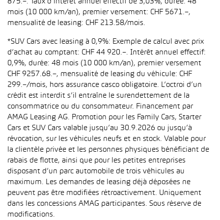
875.–. Taux d’intérêt annuel effectif de 3,03%, durée: 48
mois (10 000 km/an), premier versement: CHF 5671.–,
mensualité de leasing: CHF 213.58/mois.
*SUV Cars avec leasing à 0,9%: Exemple de calcul avec prix
d’achat au comptant: CHF 44 920.–. Intérêt annuel effectif:
0,9%, durée: 48 mois (10 000 km/an), premier versement
CHF 9257.68.–, mensualité de leasing du véhicule: CHF
299.–/mois, hors assurance casco obligatoire. L’octroi d’un
crédit est interdit s’il entraîne le surendettement de la
consommatrice ou du consommateur. Financement par
AMAG Leasing AG. Promotion pour les Family Cars, Starter
Cars et SUV Cars valable jusqu’au 30.9.2026 ou jusqu’à
révocation, sur les véhicules neufs et en stock. Valable pour
la clientèle privée et les personnes physiques bénéficiant de
rabais de flotte, ainsi que pour les petites entreprises
disposant d’un parc automobile de trois véhicules au
maximum. Les demandes de leasing déjà déposées ne
peuvent pas être modifiées rétroactivement. Uniquement
dans les concessions AMAG participantes. Sous réserve de
modifications.