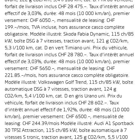
avant, 122 g CO2/km, 5,4 l/100 km, cat. D. Prix du véhicule,
forfait de livraison inclus CHF 28 475.–. Taux d’intérêt annuel
effectif de 3,03%, durée: 48 mois (10 000 km/an), premier
versement: CHF 6050.–, mensualité de leasing: CHF
199.–/mois, TVA incluse, hors assurance casco complète
obligatoire. Modèle illustré: Skoda Fabia Dynamic, 115 ch/85
kW, boîte DSG à 7 vitesses, traction avant, 121 g CO2/km,
5,3 l/100 km, cat. D en vert Timiano uni. Prix du véhicule,
forfait de livraison inclus CHF 28 780.–. Taux d’intérêt annuel
effectif de 3,03%, durée: 48 mois (10 000 km/an), premier
versement: CHF 5650.–, mensualité de leasing: CHF
221.85.–/mois, hors assurance casco complète obligatoire.
Modèle illustré: Volkswagen Golf Trend, 115 ch/85 kW, boîte
automatique DSG à 7 vitesses, traction avant, 124 g
CO2/km, 5,4 l/100 km, cat. D en gris Urano uni. Prix du
véhicule, forfait de livraison inclus CHF 28 602.–. Taux
d’intérêt annuel effectif de 1,92%, durée: 48 mois (10 000
km/an), premier versement: CHF 6500.–, mensualité de
leasing: CHF 244.39/mois Modèle illustré: Audi A1 Sportback
30 TFSI Attraction, 115 ch/85 kW, boîte automatique à 7
vitesses S tronic, traction avant, 125 g CO2/km, 5,5 l/100