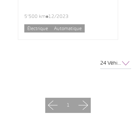
5’500 km
12/2023
Électrique
Automatique
24 Véhicules par page
1