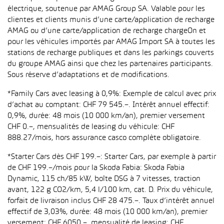
électrique, soutenue par AMAG Group SA. Valable pour les
clientes et clients munis d’une carte/application de recharge
AMAG ou d’une carte/application de recharge chargeOn et
pour les véhicules importés par AMAG Import SA à toutes les
stations de recharge publiques et dans les parkings couverts
du groupe AMAG ainsi que chez les partenaires participants.
Sous réserve d’adaptations et de modifications.
*Family Cars avec leasing à 0,9%: Exemple de calcul avec prix
d’achat au comptant: CHF 79 545.–. Intérêt annuel effectif:
0,9%, durée: 48 mois (10 000 km/an), premier versement
CHF 0.–, mensualités de leasing du véhicule: CHF
888.27/mois, hors assurance casco complète obligatoire.
*Starter Cars dès CHF 199.–: Starter Cars, par exemple à partir
de CHF 199.–/mois pour la Skoda Fabia: Skoda Fabia
Dynamic, 115 ch/85 kW, boîte DSG à 7 vitesses, traction
avant, 122 g CO2/km, 5,4 l/100 km, cat. D. Prix du véhicule,
forfait de livraison inclus CHF 28 475.–. Taux d’intérêt annuel
effectif de 3,03%, durée: 48 mois (10 000 km/an), premier
versement: CHF 6050.–, mensualité de leasing: CHF