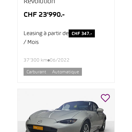
Revolution
CHF 23’990.-
Leasing à partir de
CHF 347.-
/ Mois
37’300 km
06/2022
Carburant
Automatique