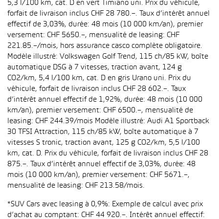
5,3 l/100 km, cat. D en vert Timiano uni. Prix du véhicule,
forfait de livraison inclus CHF 28 780.–. Taux d’intérêt annuel
effectif de 3,03%, durée: 48 mois (10 000 km/an), premier
versement: CHF 5650.–, mensualité de leasing: CHF
221.85.–/mois, hors assurance casco complète obligatoire.
Modèle illustré: Volkswagen Golf Trend, 115 ch/85 kW, boîte
automatique DSG à 7 vitesses, traction avant, 124 g
CO2/km, 5,4 l/100 km, cat. D en gris Urano uni. Prix du
véhicule, forfait de livraison inclus CHF 28 602.–. Taux
d’intérêt annuel effectif de 1,92%, durée: 48 mois (10 000
km/an), premier versement: CHF 6500.–, mensualité de
leasing: CHF 244.39/mois Modèle illustré: Audi A1 Sportback
30 TFSI Attraction, 115 ch/85 kW, boîte automatique à 7
vitesses S tronic, traction avant, 125 g CO2/km, 5,5 l/100
km, cat. D. Prix du véhicule, forfait de livraison inclus CHF 28
875.–. Taux d’intérêt annuel effectif de 3,03%, durée: 48
mois (10 000 km/an), premier versement: CHF 5671.–,
mensualité de leasing: CHF 213.58/mois.
*SUV Cars avec leasing à 0,9%: Exemple de calcul avec prix
d’achat au comptant: CHF 44 920.–. Intérêt annuel effectif: