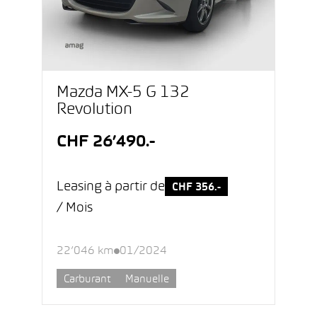
Mazda MX-5 G 132
Revolution
CHF 26’490.-
Leasing à partir de
CHF 356.-
/ Mois
22’046 km
01/2024
Carburant
Manuelle