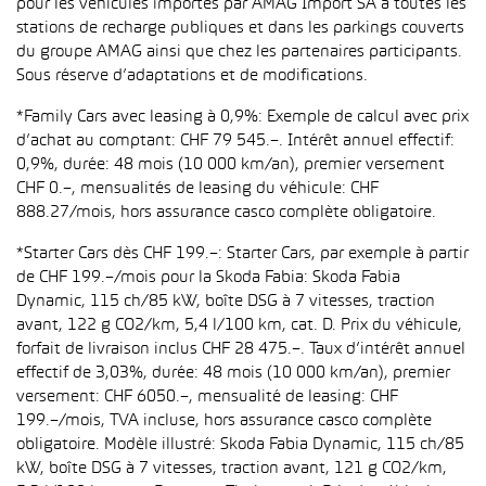
pour les véhicules importés par AMAG Import SA à toutes les
stations de recharge publiques et dans les parkings couverts
du groupe AMAG ainsi que chez les partenaires participants.
Sous réserve d’adaptations et de modifications.
*Family Cars avec leasing à 0,9%: Exemple de calcul avec prix
d’achat au comptant: CHF 79 545.–. Intérêt annuel effectif:
0,9%, durée: 48 mois (10 000 km/an), premier versement
CHF 0.–, mensualités de leasing du véhicule: CHF
888.27/mois, hors assurance casco complète obligatoire.
*Starter Cars dès CHF 199.–: Starter Cars, par exemple à partir
de CHF 199.–/mois pour la Skoda Fabia: Skoda Fabia
Dynamic, 115 ch/85 kW, boîte DSG à 7 vitesses, traction
avant, 122 g CO2/km, 5,4 l/100 km, cat. D. Prix du véhicule,
forfait de livraison inclus CHF 28 475.–. Taux d’intérêt annuel
effectif de 3,03%, durée: 48 mois (10 000 km/an), premier
versement: CHF 6050.–, mensualité de leasing: CHF
199.–/mois, TVA incluse, hors assurance casco complète
obligatoire. Modèle illustré: Skoda Fabia Dynamic, 115 ch/85
kW, boîte DSG à 7 vitesses, traction avant, 121 g CO2/km,