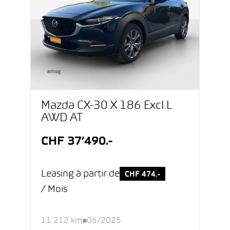
Mazda CX-30 X 186 Excl.L
AWD AT
CHF 37’490.-
Leasing à partir de
CHF 474.-
/ Mois
11’212 km
06/2025