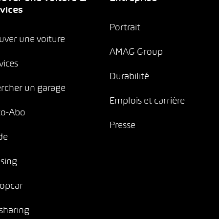
vices
Portrait
uver une voiture
AMAG Group
vices
Durabilité
rcher un garage
Emplois et carrière
to-Abo
Presse
de
sing
opcar
sharing