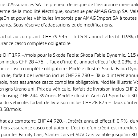
ie d’Assurances SA. Le preneur de risque de l’assurance mensual
erme de la mobilité électrique, soutenue par AMAG Group SA. Valab
eOn et pour les véhicules importés par AMAG Import SA à toutes l
pants. Sous réserve d’adaptations et de modifications.
d’achat au comptant: CHF 79 545.–. Intérêt annuel effectif: 0,9%,
urance casco complète obligatoire.
 de CHF 199.–/mois pour la Skoda Fabia: Skoda Fabia Dynamic, 115 
aison inclus CHF 28 475.–. Taux d’intérêt annuel effectif de 3,03%
ance casco complète obligatoire. Modèle illustré: Skoda Fabia Dyn
icule, forfait de livraison inclus CHF 28 780.–. Taux d’intérêt ann
is, hors assurance casco complète obligatoire. Modèle illustré:
n gris Urano uni. Prix du véhicule, forfait de livraison inclus CHF 
leasing: CHF 244.39/mois Modèle illustré: Audi A1 Sportback 30 
ix du véhicule, forfait de livraison inclus CHF 28 875.–. Taux d’in
3.58/mois.
achat au comptant: CHF 44 920.–. Intérêt annuel effectif: 0,9%, d
ors assurance casco obligatoire. L’octroi d’un crédit est interdit
 les Family Cars, Starter Cars et SUV Cars valable jusqu’au 30.9