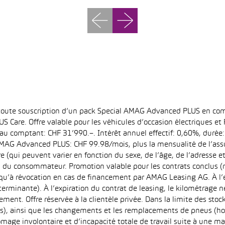
 toute souscription d’un pack Special AMAG Advanced PLUS en com
S Care. Offre valable pour les véhicules d’occasion électriques e
at au comptant: CHF 31’990.–. Intérêt annuel effectif: 0,60%, dur
MAG Advanced PLUS: CHF 99.98/mois, plus la mensualité de l’assu
qui peuvent varier en fonction du sexe, de l’âge, de l’adresse et d
u du consommateur. Promotion valable pour les contrats conclus (
squ’à révocation en cas de financement par AMAG Leasing AG. À l’ex
déterminante). À l’expiration du contrat de leasing, le kilométrag
ment. Offre réservée à la clientèle privée. Dans la limite des sto
s), ainsi que les changements et les remplacements de pneus (ho
ômage involontaire et d’incapacité totale de travail suite à une ma