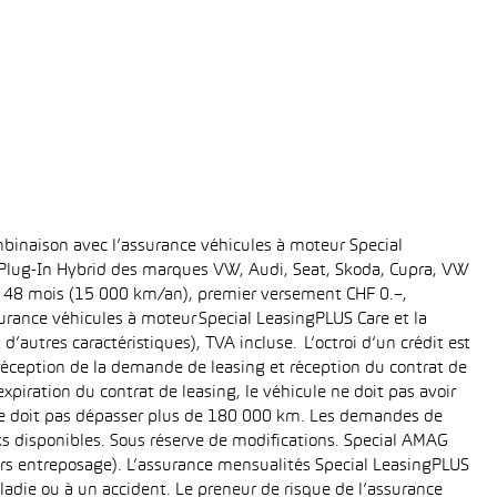
binaison avec l’assurance véhicules à moteur Special
t Plug-In Hybrid des marques VW, Audi, Seat, Skoda, Cupra, VW
ée: 48 mois (15 000 km/an), premier versement CHF 0.–,
rance véhicules à moteur Special LeasingPLUS Care et la
’autres caractéristiques), TVA incluse. L’octroi d’un crédit est
réception de la demande de leasing et réception du contrat de
piration du contrat de leasing, le véhicule ne doit pas avoir
e ne doit pas dépasser plus de 180 000 km. Les demandes de
cks disponibles. Sous réserve de modifications. Special AMAG
rs entreposage). L’assurance mensualités Special LeasingPLUS
ladie ou à un accident. Le preneur de risque de l’assurance