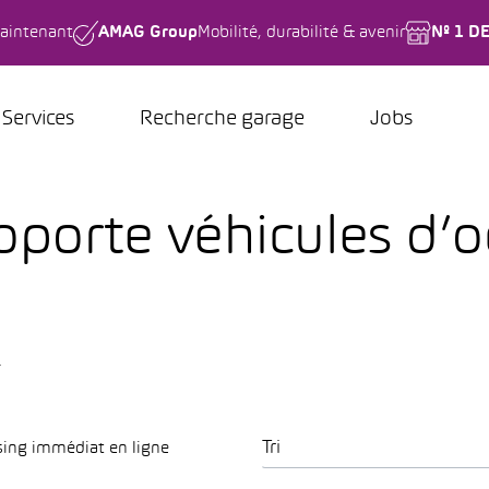
aintenant
AMAG Group
Mobilité, durabilité & avenir
Nº 1 D
Services
Recherche garage
Jobs
oporte véhicules d’o
.
Tri
sing immédiat en ligne