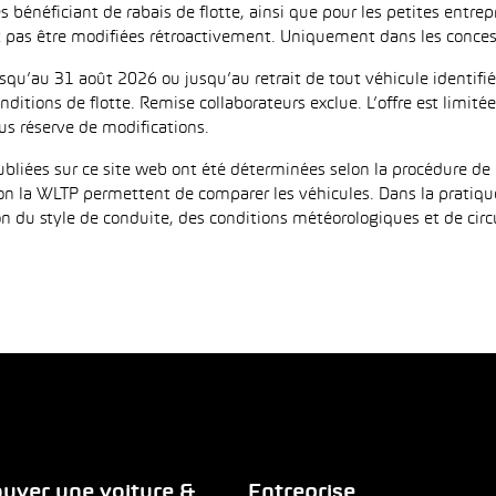
es bénéficiant de rabais de flotte, ainsi que pour les petites entr
as être modifiées rétroactivement. Uniquement dans les concess
jusqu’au 31 août 2026 ou jusqu’au retrait de tout véhicule identi
ditions de flotte. Remise collaborateurs exclue. L’offre est limi
us réserve de modifications.
iées sur ce site web ont été déterminées selon la procédure de 
on la WLTP permettent de comparer les véhicules. Dans la pratiqu
 du style de conduite, des conditions météorologiques et de circula
uver une voiture &
Entreprise