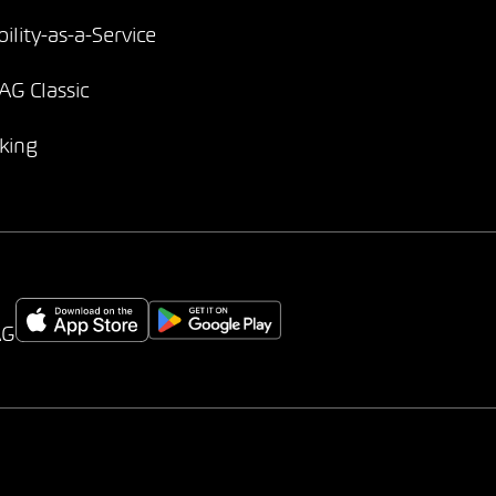
ility-as-a-Service
G Classic
king
AG