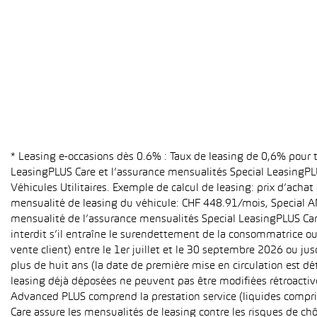
* Leasing e-occasions dès 0.6% : Taux de leasing de 0,6% pour
LeasingPLUS Care et l’assurance mensualités Special LeasingPLU
Véhicules Utilitaires. Exemple de calcul de leasing: prix d’ach
mensualité de leasing du véhicule: CHF 448.91/mois, Special A
mensualité de l’assurance mensualités Special LeasingPLUS Care (
interdit s’il entraîne le surendettement de la consommatrice o
vente client) entre le 1er juillet et le 30 septembre 2026 ou ju
plus de huit ans (la date de première mise en circulation est 
leasing déjà déposées ne peuvent pas être modifiées rétroactive
Advanced PLUS comprend la prestation service (liquides compri
Care assure les mensualités de leasing contre les risques de ch