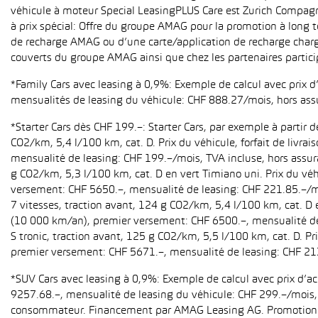
véhicule à moteur Special LeasingPLUS Care est Zurich Compagn
à prix spécial: Offre du groupe AMAG pour la promotion à long t
de recharge AMAG ou d’une carte/application de recharge charg
couverts du groupe AMAG ainsi que chez les partenaires partici
*Family Cars avec leasing à 0,9%: Exemple de calcul avec prix 
mensualités de leasing du véhicule: CHF 888.27/mois, hors ass
*Starter Cars dès CHF 199.–: Starter Cars, par exemple à partir
CO2/km, 5,4 l/100 km, cat. D. Prix du véhicule, forfait de livr
mensualité de leasing: CHF 199.–/mois, TVA incluse, hors assur
g CO2/km, 5,3 l/100 km, cat. D en vert Timiano uni. Prix du véh
versement: CHF 5650.–, mensualité de leasing: CHF 221.85.–/mo
7 vitesses, traction avant, 124 g CO2/km, 5,4 l/100 km, cat. D e
(10 000 km/an), premier versement: CHF 6500.–, mensualité de 
S tronic, traction avant, 125 g CO2/km, 5,5 l/100 km, cat. D. Pr
premier versement: CHF 5671.–, mensualité de leasing: CHF 21
*SUV Cars avec leasing à 0,9%: Exemple de calcul avec prix d’
9257.68.–, mensualité de leasing du véhicule: CHF 299.–/mois, h
consommateur. Financement par AMAG Leasing AG. Promotion pour