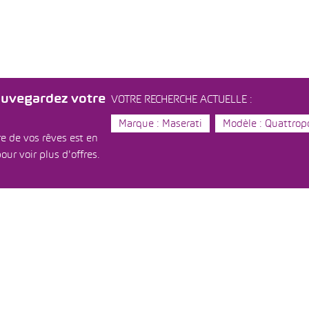
auvegardez votre
VOTRE RECHERCHE ACTUELLE :
Marque : Maserati
Modèle : Quattrop
e de vos rêves est en
our voir plus d'offres.