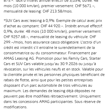
875.–. Taux d’intérêt annuel effectif de 3,03%, durée: 48
mois (10 000 km/an), premier versement: CHF 5671.–,
mensualité de leasing: CHF 213.58/mois.
*SUV Cars avec leasing à 0,9%: Exemple de calcul avec prix
d’achat au comptant: CHF 44 920.–. Intérêt annuel effectif:
0,9%, durée: 48 mois (10 000 km/an), premier versement
CHF 9257.68.–, mensualité de leasing du véhicule: CHF
299.–/mois, hors assurance casco obligatoire. L’octroi d’un
crédit est interdit s’il entraîne le surendettement de la
consommatrice ou du consommateur. Financement par
AMAG Leasing AG. Promotion pour les Family Cars, Starter
Cars et SUV Cars valable jusqu’au 30.9.2026 ou jusqu’à
révocation, sur les véhicules neufs et en stock. Valable pour
la clientèle privée et les personnes physiques bénéficiant de
rabais de flotte, ainsi que pour les petites entreprises
disposant d’un parc automobile de trois véhicules au
maximum. Les demandes de leasing déjà déposées ne
peuvent pas être modifiées rétroactivement. Uniquement
dans les concessions AMAG participantes. Sous réserve de
modifications.