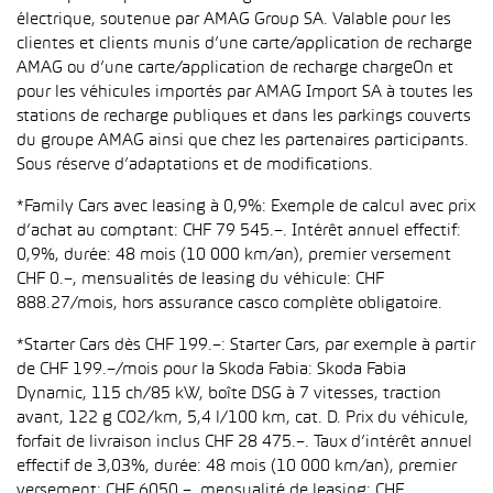
électrique, soutenue par AMAG Group SA. Valable pour les
clientes et clients munis d’une carte/application de recharge
AMAG ou d’une carte/application de recharge chargeOn et
pour les véhicules importés par AMAG Import SA à toutes les
stations de recharge publiques et dans les parkings couverts
du groupe AMAG ainsi que chez les partenaires participants.
Sous réserve d’adaptations et de modifications.
*Family Cars avec leasing à 0,9%: Exemple de calcul avec prix
d’achat au comptant: CHF 79 545.–. Intérêt annuel effectif:
0,9%, durée: 48 mois (10 000 km/an), premier versement
CHF 0.–, mensualités de leasing du véhicule: CHF
888.27/mois, hors assurance casco complète obligatoire.
*Starter Cars dès CHF 199.–: Starter Cars, par exemple à partir
de CHF 199.–/mois pour la Skoda Fabia: Skoda Fabia
Dynamic, 115 ch/85 kW, boîte DSG à 7 vitesses, traction
avant, 122 g CO2/km, 5,4 l/100 km, cat. D. Prix du véhicule,
forfait de livraison inclus CHF 28 475.–. Taux d’intérêt annuel
effectif de 3,03%, durée: 48 mois (10 000 km/an), premier
versement: CHF 6050.–, mensualité de leasing: CHF