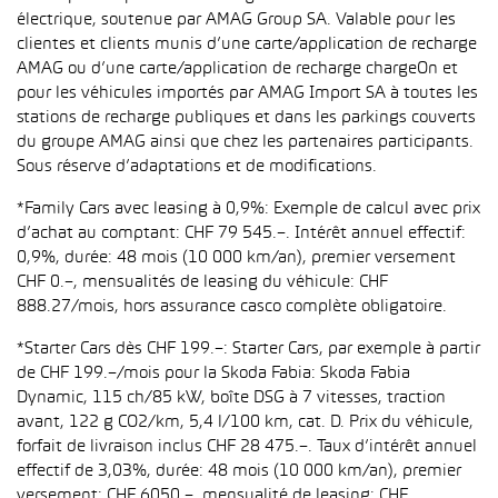
électrique, soutenue par AMAG Group SA. Valable pour les
clientes et clients munis d’une carte/application de recharge
AMAG ou d’une carte/application de recharge chargeOn et
pour les véhicules importés par AMAG Import SA à toutes les
stations de recharge publiques et dans les parkings couverts
du groupe AMAG ainsi que chez les partenaires participants.
Sous réserve d’adaptations et de modifications.
*Family Cars avec leasing à 0,9%: Exemple de calcul avec prix
d’achat au comptant: CHF 79 545.–. Intérêt annuel effectif:
0,9%, durée: 48 mois (10 000 km/an), premier versement
CHF 0.–, mensualités de leasing du véhicule: CHF
888.27/mois, hors assurance casco complète obligatoire.
*Starter Cars dès CHF 199.–: Starter Cars, par exemple à partir
de CHF 199.–/mois pour la Skoda Fabia: Skoda Fabia
Dynamic, 115 ch/85 kW, boîte DSG à 7 vitesses, traction
avant, 122 g CO2/km, 5,4 l/100 km, cat. D. Prix du véhicule,
forfait de livraison inclus CHF 28 475.–. Taux d’intérêt annuel
effectif de 3,03%, durée: 48 mois (10 000 km/an), premier
versement: CHF 6050.–, mensualité de leasing: CHF