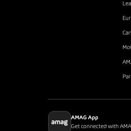
Lea
Eur
Car
Mob
AMA
Par
AMAG App
Get connected with AM