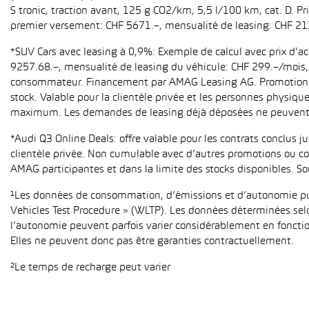
S tronic, traction avant, 125 g CO2/km, 5,5 l/100 km, cat. D. Pr
premier versement: CHF 5671.–, mensualité de leasing: CHF 21
*SUV Cars avec leasing à 0,9%: Exemple de calcul avec prix d’
9257.68.–, mensualité de leasing du véhicule: CHF 299.–/mois, h
consommateur. Financement par AMAG Leasing AG. Promotion pour
stock. Valable pour la clientèle privée et les personnes physiqu
maximum. Les demandes de leasing déjà déposées ne peuvent p
*Audi Q3 Online Deals: offre valable pour les contrats conclus 
clientèle privée. Non cumulable avec d’autres promotions ou con
AMAG participantes et dans la limite des stocks disponibles. So
¹Les données de consommation, d’émissions et d’autonomie publ
Vehicles Test Procedure » (WLTP). Les données déterminées sel
l’autonomie peuvent parfois varier considérablement en fonction
Elles ne peuvent donc pas être garanties contractuellement.
²Le temps de recharge peut varier