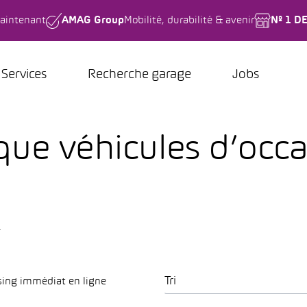
aintenant
AMAG Group
Mobilité, durabilité & avenir
Nº 1 D
Services
Recherche garage
Jobs
ue véhicules d’occa
.
Tri
sing immédiat en ligne