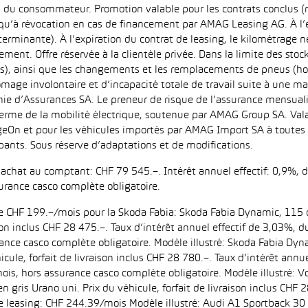
u du consommateur. Promotion valable pour les contrats conclus (
squ’à révocation en cas de financement par AMAG Leasing AG. À l’ex
déterminante). À l’expiration du contrat de leasing, le kilométrag
ment. Offre réservée à la clientèle privée. Dans la limite des sto
s), ainsi que les changements et les remplacements de pneus (ho
ômage involontaire et d’incapacité totale de travail suite à une ma
ie d’Assurances SA. Le preneur de risque de l’assurance mensual
erme de la mobilité électrique, soutenue par AMAG Group SA. Valab
eOn et pour les véhicules importés par AMAG Import SA à toutes l
pants. Sous réserve d’adaptations et de modifications.
d’achat au comptant: CHF 79 545.–. Intérêt annuel effectif: 0,9%,
urance casco complète obligatoire.
 de CHF 199.–/mois pour la Skoda Fabia: Skoda Fabia Dynamic, 115 
aison inclus CHF 28 475.–. Taux d’intérêt annuel effectif de 3,03%
ance casco complète obligatoire. Modèle illustré: Skoda Fabia Dyn
icule, forfait de livraison inclus CHF 28 780.–. Taux d’intérêt ann
is, hors assurance casco complète obligatoire. Modèle illustré:
n gris Urano uni. Prix du véhicule, forfait de livraison inclus CHF 
leasing: CHF 244.39/mois Modèle illustré: Audi A1 Sportback 30 