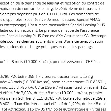
réception de la demande de leasing et réception du contrat de
piration du contrat de leasing, le véhicule ne doit pas avoir
e ne doit pas dépasser plus de 180 000 km. Les demandes de
cks disponibles. Sous réserve de modifications. Special AMAG
rs entreposage). L’assurance mensualités Special LeasingPLUS
ladie ou à un accident. Le preneur de risque de l’assurance
ités Special LeasingPLUS Care est AXA Assurances SA. Recharge
le pour les clientes et clients munis d’une carte/application
es stations de recharge publiques et dans les parkings
 durée: 48 mois (10 000 km/an), premier versement CHF 0.–,
ch/85 kW, boîte DSG à 7 vitesses, traction avant, 122 g
, durée: 48 mois (10 000 km/an), premier versement: CHF 6050.–,
amic, 115 ch/85 kW, boîte DSG à 7 vitesses, traction avant, 121
uel effectif de 3,03%, durée: 48 mois (10 000 km/an), premier
 Volkswagen Golf Trend, 115 ch/85 kW, boîte automatique DSG à
28 602.–. Taux d’intérêt annuel effectif de 1,92%, durée: 48 mois
TFSI Attraction, 115 ch/85 kW, boîte automatique à 7 vitesses