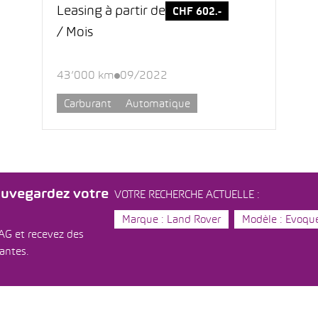
Leasing à partir de
CHF 602.-
/ Mois
43’000 km
09/2022
Carburant
Automatique
auvegardez votre
VOTRE RECHERCHE ACTUELLE :
Marque : Land Rover
Modèle : Evoqu
AG et recevez des
dantes.