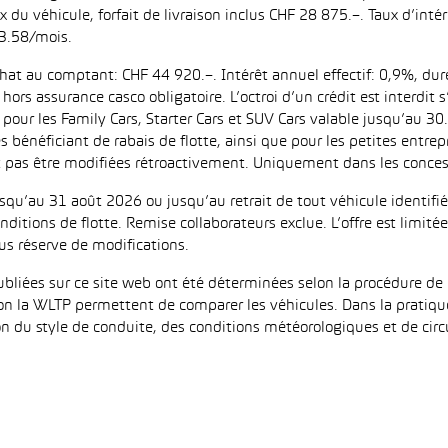
ix du véhicule, forfait de livraison inclus CHF 28 875.–. Taux d’in
3.58/mois.
achat au comptant: CHF 44 920.–. Intérêt annuel effectif: 0,9%, d
ors assurance casco obligatoire. L’octroi d’un crédit est interdit
 les Family Cars, Starter Cars et SUV Cars valable jusqu’au 30.9
es bénéficiant de rabais de flotte, ainsi que pour les petites entr
as être modifiées rétroactivement. Uniquement dans les concess
jusqu’au 31 août 2026 ou jusqu’au retrait de tout véhicule identi
ditions de flotte. Remise collaborateurs exclue. L’offre est limi
us réserve de modifications.
iées sur ce site web ont été déterminées selon la procédure de 
on la WLTP permettent de comparer les véhicules. Dans la pratiqu
 du style de conduite, des conditions météorologiques et de circula