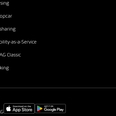
sing
opcar
sharing
ility-as-a-Service
G Classic
king
AG