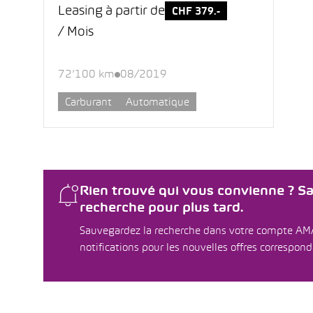
Leasing à partir de
CHF 379.-
/ Mois
72’100 km
08/2019
Carburant
Automatique
Rien trouvé qui vous convienne ? S
recherche pour plus tard.
Sauvegardez la recherche dans votre compte AM
notifications pour les nouvelles offres correspon