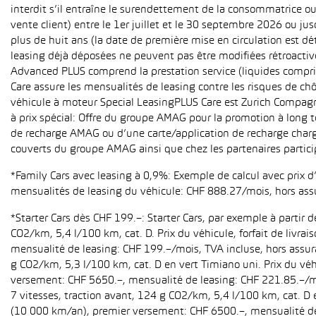
interdit s’il entraîne le surendettement de la consommatrice o
vente client) entre le 1er juillet et le 30 septembre 2026 ou ju
plus de huit ans (la date de première mise en circulation est 
leasing déjà déposées ne peuvent pas être modifiées rétroactive
Advanced PLUS comprend la prestation service (liquides compri
Care assure les mensualités de leasing contre les risques de ch
véhicule à moteur Special LeasingPLUS Care est Zurich Compagn
à prix spécial: Offre du groupe AMAG pour la promotion à long t
de recharge AMAG ou d’une carte/application de recharge charg
couverts du groupe AMAG ainsi que chez les partenaires partici
*Family Cars avec leasing à 0,9%: Exemple de calcul avec prix 
mensualités de leasing du véhicule: CHF 888.27/mois, hors ass
*Starter Cars dès CHF 199.–: Starter Cars, par exemple à partir
CO2/km, 5,4 l/100 km, cat. D. Prix du véhicule, forfait de livr
mensualité de leasing: CHF 199.–/mois, TVA incluse, hors assur
g CO2/km, 5,3 l/100 km, cat. D en vert Timiano uni. Prix du véh
versement: CHF 5650.–, mensualité de leasing: CHF 221.85.–/mo
7 vitesses, traction avant, 124 g CO2/km, 5,4 l/100 km, cat. D e
(10 000 km/an), premier versement: CHF 6500.–, mensualité de 