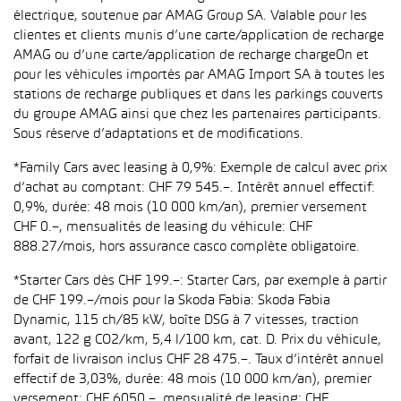
électrique, soutenue par AMAG Group SA. Valable pour les
clientes et clients munis d’une carte/application de recharge
AMAG ou d’une carte/application de recharge chargeOn et
pour les véhicules importés par AMAG Import SA à toutes les
stations de recharge publiques et dans les parkings couverts
du groupe AMAG ainsi que chez les partenaires participants.
Sous réserve d’adaptations et de modifications.
*Family Cars avec leasing à 0,9%: Exemple de calcul avec prix
d’achat au comptant: CHF 79 545.–. Intérêt annuel effectif:
0,9%, durée: 48 mois (10 000 km/an), premier versement
CHF 0.–, mensualités de leasing du véhicule: CHF
888.27/mois, hors assurance casco complète obligatoire.
*Starter Cars dès CHF 199.–: Starter Cars, par exemple à partir
de CHF 199.–/mois pour la Skoda Fabia: Skoda Fabia
Dynamic, 115 ch/85 kW, boîte DSG à 7 vitesses, traction
avant, 122 g CO2/km, 5,4 l/100 km, cat. D. Prix du véhicule,
forfait de livraison inclus CHF 28 475.–. Taux d’intérêt annuel
effectif de 3,03%, durée: 48 mois (10 000 km/an), premier
versement: CHF 6050.–, mensualité de leasing: CHF