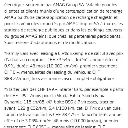
électrique, soutenue par AMAG Group SA. Valable pour les
clientes et clients munis d’une carte/application de recharge
AMAG ou d’une carte/application de recharge chargeOn et
pour les véhicules importés par AMAG Import SA à toutes les
stations de recharge publiques et dans les parkings couverts
du groupe AMAG ainsi que chez les partenaires participants.
Sous réserve d’adaptations et de modifications.
*Family Cars avec leasing à 0,9%: Exemple de calcul avec prix
d’achat au comptant: CHF 79 545.–. Intérêt annuel effectif:
0,9%, durée: 48 mois (10 000 km/an), premier versement
CHF 0.–, mensualités de leasing du véhicule: CHF
888.27/mois, hors assurance casco complète obligatoire.
*Starter Cars dès CHF 199.–: Starter Cars, par exemple à partir
de CHF 199.–/mois pour la Skoda Fabia: Skoda Fabia
Dynamic, 115 ch/85 kW, boîte DSG à 7 vitesses, traction
avant, 122 g CO2/km, 5,4 l/100 km, cat. D. Prix du véhicule,
forfait de livraison inclus CHF 28 475.–. Taux d’intérêt annuel
effectif de 3,03%, durée: 48 mois (10 000 km/an), premier
versement: CHF 6050.–, mensualité de leasing: CHF