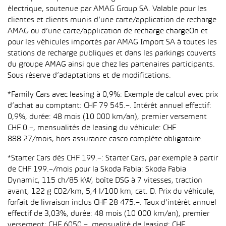
électrique, soutenue par AMAG Group SA. Valable pour les
clientes et clients munis d’une carte/application de recharge
AMAG ou d’une carte/application de recharge chargeOn et
pour les véhicules importés par AMAG Import SA à toutes les
stations de recharge publiques et dans les parkings couverts
du groupe AMAG ainsi que chez les partenaires participants.
Sous réserve d’adaptations et de modifications.
*Family Cars avec leasing à 0,9%: Exemple de calcul avec prix
d’achat au comptant: CHF 79 545.–. Intérêt annuel effectif:
0,9%, durée: 48 mois (10 000 km/an), premier versement
CHF 0.–, mensualités de leasing du véhicule: CHF
888.27/mois, hors assurance casco complète obligatoire.
*Starter Cars dès CHF 199.–: Starter Cars, par exemple à partir
de CHF 199.–/mois pour la Skoda Fabia: Skoda Fabia
Dynamic, 115 ch/85 kW, boîte DSG à 7 vitesses, traction
avant, 122 g CO2/km, 5,4 l/100 km, cat. D. Prix du véhicule,
forfait de livraison inclus CHF 28 475.–. Taux d’intérêt annuel
effectif de 3,03%, durée: 48 mois (10 000 km/an), premier
versement: CHF 6050.–, mensualité de leasing: CHF