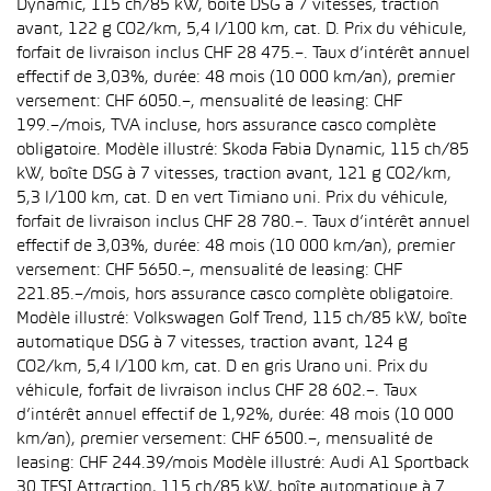
Dynamic, 115 ch/85 kW, boîte DSG à 7 vitesses, traction
avant, 122 g CO2/km, 5,4 l/100 km, cat. D. Prix du véhicule,
forfait de livraison inclus CHF 28 475.–. Taux d’intérêt annuel
effectif de 3,03%, durée: 48 mois (10 000 km/an), premier
versement: CHF 6050.–, mensualité de leasing: CHF
199.–/mois, TVA incluse, hors assurance casco complète
obligatoire. Modèle illustré: Skoda Fabia Dynamic, 115 ch/85
kW, boîte DSG à 7 vitesses, traction avant, 121 g CO2/km,
5,3 l/100 km, cat. D en vert Timiano uni. Prix du véhicule,
forfait de livraison inclus CHF 28 780.–. Taux d’intérêt annuel
effectif de 3,03%, durée: 48 mois (10 000 km/an), premier
versement: CHF 5650.–, mensualité de leasing: CHF
221.85.–/mois, hors assurance casco complète obligatoire.
Modèle illustré: Volkswagen Golf Trend, 115 ch/85 kW, boîte
automatique DSG à 7 vitesses, traction avant, 124 g
CO2/km, 5,4 l/100 km, cat. D en gris Urano uni. Prix du
véhicule, forfait de livraison inclus CHF 28 602.–. Taux
d’intérêt annuel effectif de 1,92%, durée: 48 mois (10 000
km/an), premier versement: CHF 6500.–, mensualité de
leasing: CHF 244.39/mois Modèle illustré: Audi A1 Sportback
30 TFSI Attraction, 115 ch/85 kW, boîte automatique à 7