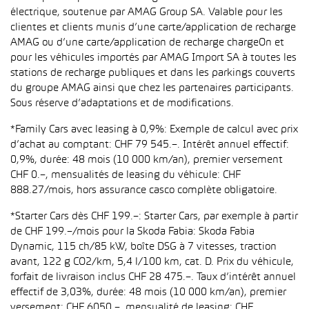
électrique, soutenue par AMAG Group SA. Valable pour les
clientes et clients munis d’une carte/application de recharge
AMAG ou d’une carte/application de recharge chargeOn et
pour les véhicules importés par AMAG Import SA à toutes les
stations de recharge publiques et dans les parkings couverts
du groupe AMAG ainsi que chez les partenaires participants.
Sous réserve d’adaptations et de modifications.
*Family Cars avec leasing à 0,9%: Exemple de calcul avec prix
d’achat au comptant: CHF 79 545.–. Intérêt annuel effectif:
0,9%, durée: 48 mois (10 000 km/an), premier versement
CHF 0.–, mensualités de leasing du véhicule: CHF
888.27/mois, hors assurance casco complète obligatoire.
*Starter Cars dès CHF 199.–: Starter Cars, par exemple à partir
de CHF 199.–/mois pour la Skoda Fabia: Skoda Fabia
Dynamic, 115 ch/85 kW, boîte DSG à 7 vitesses, traction
avant, 122 g CO2/km, 5,4 l/100 km, cat. D. Prix du véhicule,
forfait de livraison inclus CHF 28 475.–. Taux d’intérêt annuel
effectif de 3,03%, durée: 48 mois (10 000 km/an), premier
versement: CHF 6050.–, mensualité de leasing: CHF