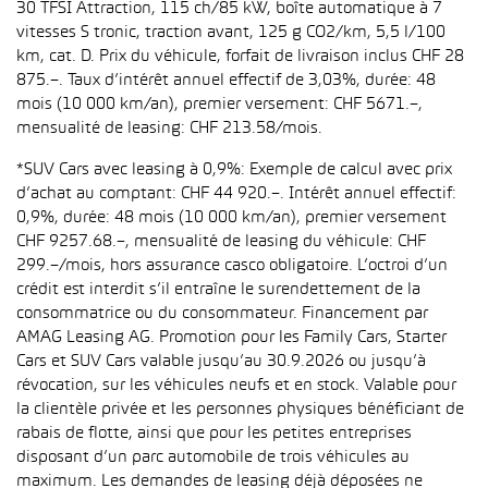
30 TFSI Attraction, 115 ch/85 kW, boîte automatique à 7
vitesses S tronic, traction avant, 125 g CO2/km, 5,5 l/100
km, cat. D. Prix du véhicule, forfait de livraison inclus CHF 28
875.–. Taux d’intérêt annuel effectif de 3,03%, durée: 48
mois (10 000 km/an), premier versement: CHF 5671.–,
mensualité de leasing: CHF 213.58/mois.
*SUV Cars avec leasing à 0,9%: Exemple de calcul avec prix
d’achat au comptant: CHF 44 920.–. Intérêt annuel effectif:
0,9%, durée: 48 mois (10 000 km/an), premier versement
CHF 9257.68.–, mensualité de leasing du véhicule: CHF
299.–/mois, hors assurance casco obligatoire. L’octroi d’un
crédit est interdit s’il entraîne le surendettement de la
consommatrice ou du consommateur. Financement par
AMAG Leasing AG. Promotion pour les Family Cars, Starter
Cars et SUV Cars valable jusqu’au 30.9.2026 ou jusqu’à
révocation, sur les véhicules neufs et en stock. Valable pour
la clientèle privée et les personnes physiques bénéficiant de
rabais de flotte, ainsi que pour les petites entreprises
disposant d’un parc automobile de trois véhicules au
maximum. Les demandes de leasing déjà déposées ne