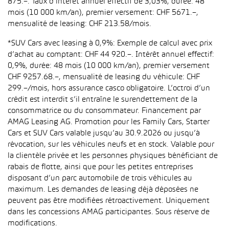
875.–. Taux d’intérêt annuel effectif de 3,03%, durée: 48
mois (10 000 km/an), premier versement: CHF 5671.–,
mensualité de leasing: CHF 213.58/mois.
*SUV Cars avec leasing à 0,9%: Exemple de calcul avec prix
d’achat au comptant: CHF 44 920.–. Intérêt annuel effectif:
0,9%, durée: 48 mois (10 000 km/an), premier versement
CHF 9257.68.–, mensualité de leasing du véhicule: CHF
299.–/mois, hors assurance casco obligatoire. L’octroi d’un
crédit est interdit s’il entraîne le surendettement de la
consommatrice ou du consommateur. Financement par
AMAG Leasing AG. Promotion pour les Family Cars, Starter
Cars et SUV Cars valable jusqu’au 30.9.2026 ou jusqu’à
révocation, sur les véhicules neufs et en stock. Valable pour
la clientèle privée et les personnes physiques bénéficiant de
rabais de flotte, ainsi que pour les petites entreprises
disposant d’un parc automobile de trois véhicules au
maximum. Les demandes de leasing déjà déposées ne
peuvent pas être modifiées rétroactivement. Uniquement
dans les concessions AMAG participantes. Sous réserve de
modifications.