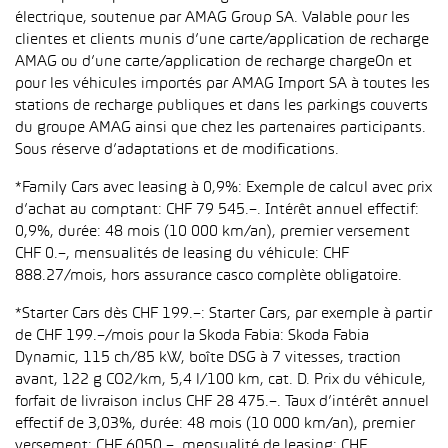
électrique, soutenue par AMAG Group SA. Valable pour les
clientes et clients munis d’une carte/application de recharge
AMAG ou d’une carte/application de recharge chargeOn et
pour les véhicules importés par AMAG Import SA à toutes les
stations de recharge publiques et dans les parkings couverts
du groupe AMAG ainsi que chez les partenaires participants.
Sous réserve d’adaptations et de modifications.
*Family Cars avec leasing à 0,9%: Exemple de calcul avec prix
d’achat au comptant: CHF 79 545.–. Intérêt annuel effectif:
0,9%, durée: 48 mois (10 000 km/an), premier versement
CHF 0.–, mensualités de leasing du véhicule: CHF
888.27/mois, hors assurance casco complète obligatoire.
*Starter Cars dès CHF 199.–: Starter Cars, par exemple à partir
de CHF 199.–/mois pour la Skoda Fabia: Skoda Fabia
Dynamic, 115 ch/85 kW, boîte DSG à 7 vitesses, traction
avant, 122 g CO2/km, 5,4 l/100 km, cat. D. Prix du véhicule,
forfait de livraison inclus CHF 28 475.–. Taux d’intérêt annuel
effectif de 3,03%, durée: 48 mois (10 000 km/an), premier
versement: CHF 6050.–, mensualité de leasing: CHF