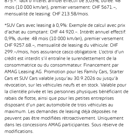
875.–. Taux d’intérêt annuel effectif de 3,03%, durée: 48
mois (10 000 km/an), premier versement: CHF 5671.–,
mensualité de leasing: CHF 213.58/mois.
*SUV Cars avec leasing à 0,9%: Exemple de calcul avec prix
d’achat au comptant: CHF 44 920.–. Intérêt annuel effectif:
0,9%, durée: 48 mois (10 000 km/an), premier versement
CHF 9257.68.–, mensualité de leasing du véhicule: CHF
299.–/mois, hors assurance casco obligatoire. L’octroi d’un
crédit est interdit s’il entraîne le surendettement de la
consommatrice ou du consommateur. Financement par
AMAG Leasing AG. Promotion pour les Family Cars, Starter
Cars et SUV Cars valable jusqu’au 30.9.2026 ou jusqu’à
révocation, sur les véhicules neufs et en stock. Valable pour
la clientèle privée et les personnes physiques bénéficiant de
rabais de flotte, ainsi que pour les petites entreprises
disposant d’un parc automobile de trois véhicules au
maximum. Les demandes de leasing déjà déposées ne
peuvent pas être modifiées rétroactivement. Uniquement
dans les concessions AMAG participantes. Sous réserve de
modifications.