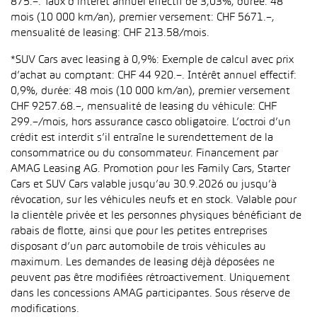
875.–. Taux d’intérêt annuel effectif de 3,03%, durée: 48
mois (10 000 km/an), premier versement: CHF 5671.–,
mensualité de leasing: CHF 213.58/mois.
*SUV Cars avec leasing à 0,9%: Exemple de calcul avec prix
d’achat au comptant: CHF 44 920.–. Intérêt annuel effectif:
0,9%, durée: 48 mois (10 000 km/an), premier versement
CHF 9257.68.–, mensualité de leasing du véhicule: CHF
299.–/mois, hors assurance casco obligatoire. L’octroi d’un
crédit est interdit s’il entraîne le surendettement de la
consommatrice ou du consommateur. Financement par
AMAG Leasing AG. Promotion pour les Family Cars, Starter
Cars et SUV Cars valable jusqu’au 30.9.2026 ou jusqu’à
révocation, sur les véhicules neufs et en stock. Valable pour
la clientèle privée et les personnes physiques bénéficiant de
rabais de flotte, ainsi que pour les petites entreprises
disposant d’un parc automobile de trois véhicules au
maximum. Les demandes de leasing déjà déposées ne
peuvent pas être modifiées rétroactivement. Uniquement
dans les concessions AMAG participantes. Sous réserve de
modifications.