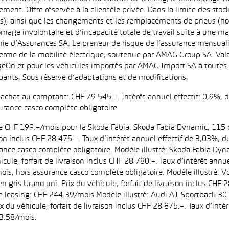
ment. Offre réservée à la clientèle privée. Dans la limite des sto
s), ainsi que les changements et les remplacements de pneus (ho
ômage involontaire et d’incapacité totale de travail suite à une ma
ie d’Assurances SA. Le preneur de risque de l’assurance mensual
erme de la mobilité électrique, soutenue par AMAG Group SA. Valab
eOn et pour les véhicules importés par AMAG Import SA à toutes l
pants. Sous réserve d’adaptations et de modifications.
d’achat au comptant: CHF 79 545.–. Intérêt annuel effectif: 0,9%,
urance casco complète obligatoire.
 de CHF 199.–/mois pour la Skoda Fabia: Skoda Fabia Dynamic, 115 
aison inclus CHF 28 475.–. Taux d’intérêt annuel effectif de 3,03%
ance casco complète obligatoire. Modèle illustré: Skoda Fabia Dyn
icule, forfait de livraison inclus CHF 28 780.–. Taux d’intérêt ann
is, hors assurance casco complète obligatoire. Modèle illustré:
n gris Urano uni. Prix du véhicule, forfait de livraison inclus CHF 
leasing: CHF 244.39/mois Modèle illustré: Audi A1 Sportback 30 
ix du véhicule, forfait de livraison inclus CHF 28 875.–. Taux d’in
3.58/mois.