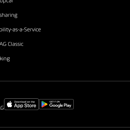
opcar
sharing
ility-as-a-Service
G Classic
king
AG