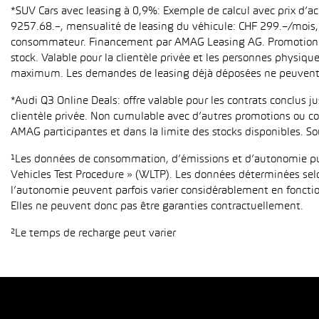
*SUV Cars avec leasing à 0,9%: Exemple de calcul avec prix d’
9257.68.–, mensualité de leasing du véhicule: CHF 299.–/mois, h
consommateur. Financement par AMAG Leasing AG. Promotion pour
stock. Valable pour la clientèle privée et les personnes physiqu
maximum. Les demandes de leasing déjà déposées ne peuvent p
*Audi Q3 Online Deals: offre valable pour les contrats conclus 
clientèle privée. Non cumulable avec d’autres promotions ou con
AMAG participantes et dans la limite des stocks disponibles. So
¹Les données de consommation, d’émissions et d’autonomie publ
Vehicles Test Procedure » (WLTP). Les données déterminées sel
l’autonomie peuvent parfois varier considérablement en fonction
Elles ne peuvent donc pas être garanties contractuellement.
²Le temps de recharge peut varier