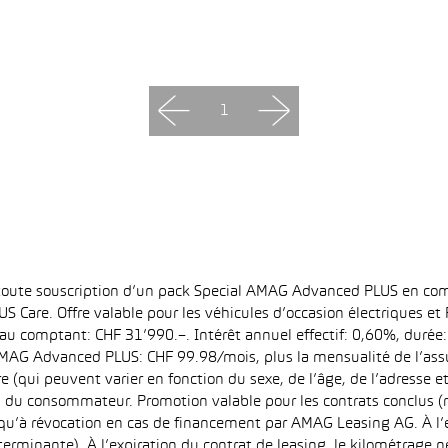
1
 toute souscription d’un pack Special AMAG Advanced PLUS en com
S Care. Offre valable pour les véhicules d’occasion électriques e
at au comptant: CHF 31’990.–. Intérêt annuel effectif: 0,60%, dur
MAG Advanced PLUS: CHF 99.98/mois, plus la mensualité de l’assu
qui peuvent varier en fonction du sexe, de l’âge, de l’adresse et d
u du consommateur. Promotion valable pour les contrats conclus (
squ’à révocation en cas de financement par AMAG Leasing AG. À l’ex
déterminante). À l’expiration du contrat de leasing, le kilométrag