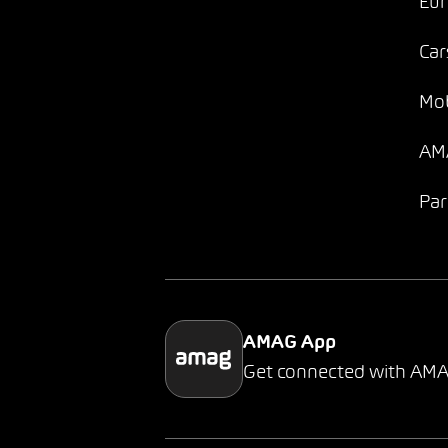
Eur
Car
Mob
AMA
Par
AMAG App
Get connected with AM