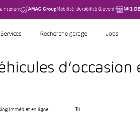
aintenant
AMAG Group
Mobilité, durabilité & avenir
Nº 1 D
Services
Recherche garage
Jobs
hicules d’occasion e
.
Tri
sing immédiat en ligne