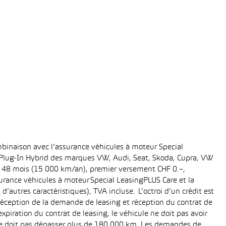
binaison avec l’assurance véhicules à moteur Special
t Plug-In Hybrid des marques VW, Audi, Seat, Skoda, Cupra, VW
ée: 48 mois (15 000 km/an), premier versement CHF 0.–,
rance véhicules à moteur Special LeasingPLUS Care et la
’autres caractéristiques), TVA incluse. L’octroi d’un crédit est
réception de la demande de leasing et réception du contrat de
piration du contrat de leasing, le véhicule ne doit pas avoir
e ne doit pas dépasser plus de 180 000 km. Les demandes de