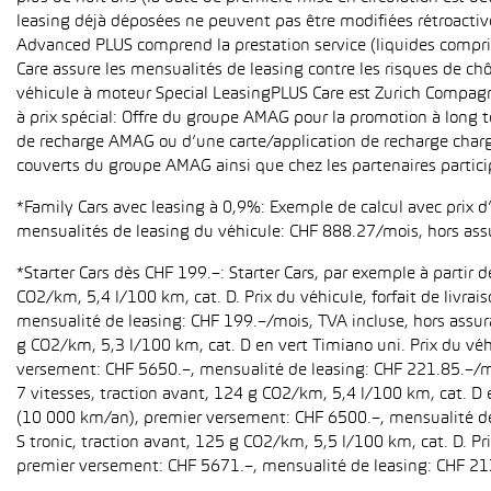
leasing déjà déposées ne peuvent pas être modifiées rétroactive
Advanced PLUS comprend la prestation service (liquides compri
Care assure les mensualités de leasing contre les risques de ch
véhicule à moteur Special LeasingPLUS Care est Zurich Compagn
à prix spécial: Offre du groupe AMAG pour la promotion à long t
de recharge AMAG ou d’une carte/application de recharge charg
couverts du groupe AMAG ainsi que chez les partenaires partici
*Family Cars avec leasing à 0,9%: Exemple de calcul avec prix 
mensualités de leasing du véhicule: CHF 888.27/mois, hors ass
*Starter Cars dès CHF 199.–: Starter Cars, par exemple à partir
CO2/km, 5,4 l/100 km, cat. D. Prix du véhicule, forfait de livr
mensualité de leasing: CHF 199.–/mois, TVA incluse, hors assur
g CO2/km, 5,3 l/100 km, cat. D en vert Timiano uni. Prix du véh
versement: CHF 5650.–, mensualité de leasing: CHF 221.85.–/mo
7 vitesses, traction avant, 124 g CO2/km, 5,4 l/100 km, cat. D e
(10 000 km/an), premier versement: CHF 6500.–, mensualité de 
S tronic, traction avant, 125 g CO2/km, 5,5 l/100 km, cat. D. Pr
premier versement: CHF 5671.–, mensualité de leasing: CHF 21