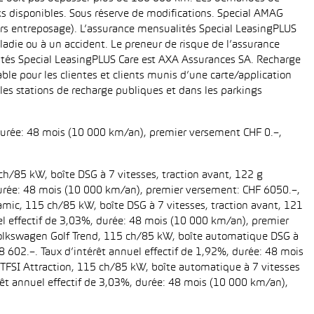
cks disponibles. Sous réserve de modifications. Special AMAG
rs entreposage). L’assurance mensualités Special LeasingPLUS
ladie ou à un accident. Le preneur de risque de l’assurance
ités Special LeasingPLUS Care est AXA Assurances SA. Recharge
le pour les clientes et clients munis d’une carte/application
es stations de recharge publiques et dans les parkings
 durée: 48 mois (10 000 km/an), premier versement CHF 0.–,
ch/85 kW, boîte DSG à 7 vitesses, traction avant, 122 g
, durée: 48 mois (10 000 km/an), premier versement: CHF 6050.–,
amic, 115 ch/85 kW, boîte DSG à 7 vitesses, traction avant, 121
uel effectif de 3,03%, durée: 48 mois (10 000 km/an), premier
 Volkswagen Golf Trend, 115 ch/85 kW, boîte automatique DSG à
28 602.–. Taux d’intérêt annuel effectif de 1,92%, durée: 48 mois
TFSI Attraction, 115 ch/85 kW, boîte automatique à 7 vitesses
térêt annuel effectif de 3,03%, durée: 48 mois (10 000 km/an),