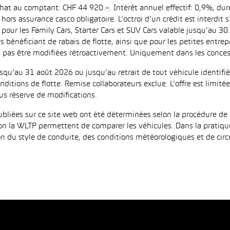
achat au comptant: CHF 44 920.–. Intérêt annuel effectif: 0,9%, d
ors assurance casco obligatoire. L’octroi d’un crédit est interdit
 les Family Cars, Starter Cars et SUV Cars valable jusqu’au 30.9
es bénéficiant de rabais de flotte, ainsi que pour les petites entr
as être modifiées rétroactivement. Uniquement dans les concess
jusqu’au 31 août 2026 ou jusqu’au retrait de tout véhicule identi
ditions de flotte. Remise collaborateurs exclue. L’offre est limi
us réserve de modifications.
iées sur ce site web ont été déterminées selon la procédure de 
on la WLTP permettent de comparer les véhicules. Dans la pratiqu
 du style de conduite, des conditions météorologiques et de circula