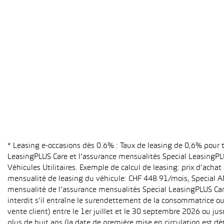
* Leasing e-occasions dès 0.6% : Taux de leasing de 0,6% pour
LeasingPLUS Care et l’assurance mensualités Special LeasingPLU
Véhicules Utilitaires. Exemple de calcul de leasing: prix d’ach
mensualité de leasing du véhicule: CHF 448.91/mois, Special A
mensualité de l’assurance mensualités Special LeasingPLUS Care (
interdit s’il entraîne le surendettement de la consommatrice o
vente client) entre le 1er juillet et le 30 septembre 2026 ou ju
plus de huit ans (la date de première mise en circulation est 