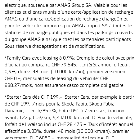
électrique, soutenue par AMAG Group SA. Valable pour les
clientes et clients munis d’une carte/application de recharge
AMAG ou d’une carte/application de recharge chargeOn et
pour les véhicules importés par AMAG Import SA à toutes les
stations de recharge publiques et dans les parkings couverts
du groupe AMAG ainsi que chez les partenaires participants.
Sous réserve d’adaptations et de modifications.
*Family Cars avec leasing à 0,9%: Exemple de calcul avec prix
d’achat au comptant: CHF 79 545.–. Intérêt annuel effectif:
0,9%, durée: 48 mois (10 000 km/an), premier versement
CHF 0.–, mensualités de leasing du véhicule: CHF
888.27/mois, hors assurance casco complète obligatoire.
*Starter Cars dès CHF 199.–: Starter Cars, par exemple à partir
de CHF 199.–/mois pour la Skoda Fabia: Skoda Fabia
Dynamic, 115 ch/85 kW, boîte DSG à 7 vitesses, traction
avant, 122 g CO2/km, 5,4 l/100 km, cat. D. Prix du véhicule,
forfait de livraison inclus CHF 28 475.–. Taux d’intérêt annuel
effectif de 3,03%, durée: 48 mois (10 000 km/an), premier
versement: CHF 6050.–, mensualité de leasing: CHF