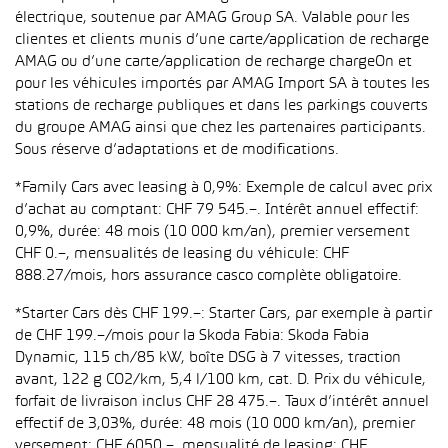
électrique, soutenue par AMAG Group SA. Valable pour les
clientes et clients munis d’une carte/application de recharge
AMAG ou d’une carte/application de recharge chargeOn et
pour les véhicules importés par AMAG Import SA à toutes les
stations de recharge publiques et dans les parkings couverts
du groupe AMAG ainsi que chez les partenaires participants.
Sous réserve d’adaptations et de modifications.
*Family Cars avec leasing à 0,9%: Exemple de calcul avec prix
d’achat au comptant: CHF 79 545.–. Intérêt annuel effectif:
0,9%, durée: 48 mois (10 000 km/an), premier versement
CHF 0.–, mensualités de leasing du véhicule: CHF
888.27/mois, hors assurance casco complète obligatoire.
*Starter Cars dès CHF 199.–: Starter Cars, par exemple à partir
de CHF 199.–/mois pour la Skoda Fabia: Skoda Fabia
Dynamic, 115 ch/85 kW, boîte DSG à 7 vitesses, traction
avant, 122 g CO2/km, 5,4 l/100 km, cat. D. Prix du véhicule,
forfait de livraison inclus CHF 28 475.–. Taux d’intérêt annuel
effectif de 3,03%, durée: 48 mois (10 000 km/an), premier
versement: CHF 6050.–, mensualité de leasing: CHF