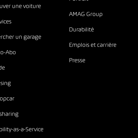
uver une voiture
AMAG Group
vices
Durabilité
rcher un garage
Emplois et carrière
to-Abo
Presse
de
sing
opcar
sharing
ility-as-a-Service