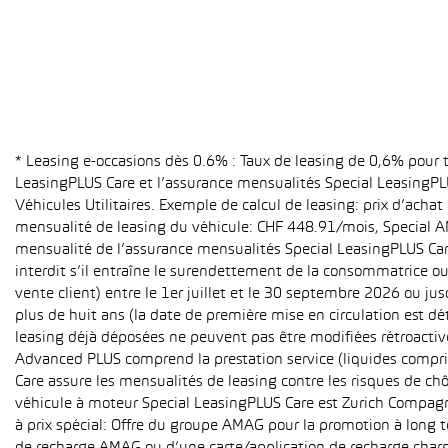
* Leasing e-occasions dès 0.6% : Taux de leasing de 0,6% pour
LeasingPLUS Care et l’assurance mensualités Special LeasingPLU
Véhicules Utilitaires. Exemple de calcul de leasing: prix d’ach
mensualité de leasing du véhicule: CHF 448.91/mois, Special A
mensualité de l’assurance mensualités Special LeasingPLUS Care (
interdit s’il entraîne le surendettement de la consommatrice o
vente client) entre le 1er juillet et le 30 septembre 2026 ou ju
plus de huit ans (la date de première mise en circulation est 
leasing déjà déposées ne peuvent pas être modifiées rétroactive
Advanced PLUS comprend la prestation service (liquides compri
Care assure les mensualités de leasing contre les risques de ch
véhicule à moteur Special LeasingPLUS Care est Zurich Compagn
à prix spécial: Offre du groupe AMAG pour la promotion à long t