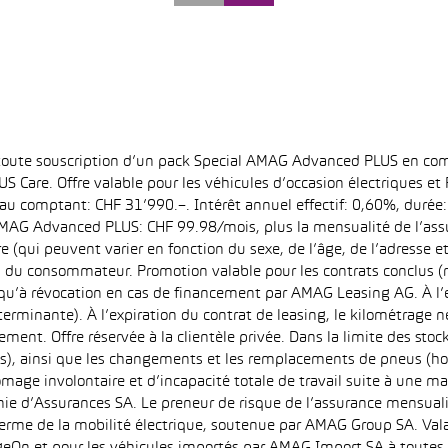
 toute souscription d’un pack Special AMAG Advanced PLUS en com
S Care. Offre valable pour les véhicules d’occasion électriques e
at au comptant: CHF 31’990.–. Intérêt annuel effectif: 0,60%, dur
MAG Advanced PLUS: CHF 99.98/mois, plus la mensualité de l’assu
qui peuvent varier en fonction du sexe, de l’âge, de l’adresse et d
u du consommateur. Promotion valable pour les contrats conclus (
squ’à révocation en cas de financement par AMAG Leasing AG. À l’ex
déterminante). À l’expiration du contrat de leasing, le kilométrag
ment. Offre réservée à la clientèle privée. Dans la limite des sto
s), ainsi que les changements et les remplacements de pneus (ho
ômage involontaire et d’incapacité totale de travail suite à une ma
ie d’Assurances SA. Le preneur de risque de l’assurance mensual
erme de la mobilité électrique, soutenue par AMAG Group SA. Valab