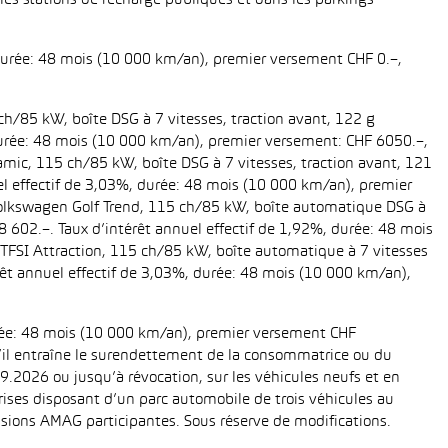
es stations de recharge publiques et dans les parkings
 durée: 48 mois (10 000 km/an), premier versement CHF 0.–,
ch/85 kW, boîte DSG à 7 vitesses, traction avant, 122 g
, durée: 48 mois (10 000 km/an), premier versement: CHF 6050.–,
amic, 115 ch/85 kW, boîte DSG à 7 vitesses, traction avant, 121
uel effectif de 3,03%, durée: 48 mois (10 000 km/an), premier
 Volkswagen Golf Trend, 115 ch/85 kW, boîte automatique DSG à
28 602.–. Taux d’intérêt annuel effectif de 1,92%, durée: 48 mois
TFSI Attraction, 115 ch/85 kW, boîte automatique à 7 vitesses
térêt annuel effectif de 3,03%, durée: 48 mois (10 000 km/an),
urée: 48 mois (10 000 km/an), premier versement CHF
 s’il entraîne le surendettement de la consommatrice ou du
.2026 ou jusqu’à révocation, sur les véhicules neufs et en
eprises disposant d’un parc automobile de trois véhicules au
ions AMAG participantes. Sous réserve de modifications.