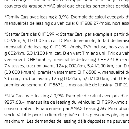
de recharge AMAG ou d’une carte/application de recharge charg
couverts du groupe AMAG ainsi que chez les partenaires partici
*Family Cars avec leasing à 0,9%: Exemple de calcul avec prix 
mensualités de leasing du véhicule: CHF 888.27/mois, hors ass
*Starter Cars dès CHF 199.–: Starter Cars, par exemple à partir
CO2/km, 5,4 l/100 km, cat. D. Prix du véhicule, forfait de livr
mensualité de leasing: CHF 199.–/mois, TVA incluse, hors assur
g CO2/km, 5,3 l/100 km, cat. D en vert Timiano uni. Prix du véh
versement: CHF 5650.–, mensualité de leasing: CHF 221.85.–/mo
7 vitesses, traction avant, 124 g CO2/km, 5,4 l/100 km, cat. D e
(10 000 km/an), premier versement: CHF 6500.–, mensualité de 
S tronic, traction avant, 125 g CO2/km, 5,5 l/100 km, cat. D. Pr
premier versement: CHF 5671.–, mensualité de leasing: CHF 21
*SUV Cars avec leasing à 0,9%: Exemple de calcul avec prix d’
9257.68.–, mensualité de leasing du véhicule: CHF 299.–/mois, h
consommateur. Financement par AMAG Leasing AG. Promotion pour
stock. Valable pour la clientèle privée et les personnes physiqu
maximum. Les demandes de leasing déjà déposées ne peuvent p