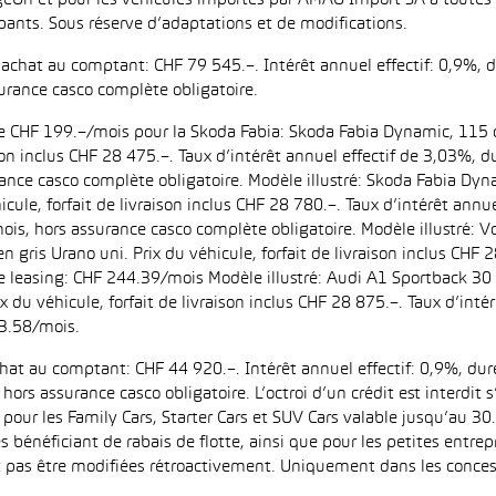
eOn et pour les véhicules importés par AMAG Import SA à toutes l
pants. Sous réserve d’adaptations et de modifications.
d’achat au comptant: CHF 79 545.–. Intérêt annuel effectif: 0,9%,
urance casco complète obligatoire.
 de CHF 199.–/mois pour la Skoda Fabia: Skoda Fabia Dynamic, 115 
aison inclus CHF 28 475.–. Taux d’intérêt annuel effectif de 3,03%
ance casco complète obligatoire. Modèle illustré: Skoda Fabia Dyn
icule, forfait de livraison inclus CHF 28 780.–. Taux d’intérêt ann
is, hors assurance casco complète obligatoire. Modèle illustré:
n gris Urano uni. Prix du véhicule, forfait de livraison inclus CHF 
leasing: CHF 244.39/mois Modèle illustré: Audi A1 Sportback 30 
ix du véhicule, forfait de livraison inclus CHF 28 875.–. Taux d’in
3.58/mois.
achat au comptant: CHF 44 920.–. Intérêt annuel effectif: 0,9%, d
ors assurance casco obligatoire. L’octroi d’un crédit est interdit
 les Family Cars, Starter Cars et SUV Cars valable jusqu’au 30.9
es bénéficiant de rabais de flotte, ainsi que pour les petites entr
as être modifiées rétroactivement. Uniquement dans les concess