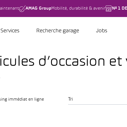
aintenant
AMAG Group
Mobilité, durabilité & avenir
Nº 1 D
Services
Recherche garage
Jobs
icules d’occasion et
.
Tri
sing immédiat en ligne