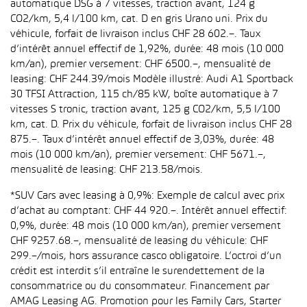
automatique DSG à 7 vitesses, traction avant, 124 g
CO2/km, 5,4 l/100 km, cat. D en gris Urano uni. Prix du
véhicule, forfait de livraison inclus CHF 28 602.–. Taux
d’intérêt annuel effectif de 1,92%, durée: 48 mois (10 000
km/an), premier versement: CHF 6500.–, mensualité de
leasing: CHF 244.39/mois Modèle illustré: Audi A1 Sportback
30 TFSI Attraction, 115 ch/85 kW, boîte automatique à 7
vitesses S tronic, traction avant, 125 g CO2/km, 5,5 l/100
km, cat. D. Prix du véhicule, forfait de livraison inclus CHF 28
875.–. Taux d’intérêt annuel effectif de 3,03%, durée: 48
mois (10 000 km/an), premier versement: CHF 5671.–,
mensualité de leasing: CHF 213.58/mois.
*SUV Cars avec leasing à 0,9%: Exemple de calcul avec prix
d’achat au comptant: CHF 44 920.–. Intérêt annuel effectif:
0,9%, durée: 48 mois (10 000 km/an), premier versement
CHF 9257.68.–, mensualité de leasing du véhicule: CHF
299.–/mois, hors assurance casco obligatoire. L’octroi d’un
crédit est interdit s’il entraîne le surendettement de la
consommatrice ou du consommateur. Financement par
AMAG Leasing AG. Promotion pour les Family Cars, Starter