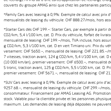
de recharge AMAG ou d’une carte/application de recharge charg
couverts du groupe AMAG ainsi que chez les partenaires partici
*Family Cars avec leasing à 0,9%: Exemple de calcul avec prix 
mensualités de leasing du véhicule: CHF 888.27/mois, hors ass
*Starter Cars dès CHF 199.–: Starter Cars, par exemple à partir
CO2/km, 5,4 l/100 km, cat. D. Prix du véhicule, forfait de livr
mensualité de leasing: CHF 199.–/mois, TVA incluse, hors assur
g CO2/km, 5,3 l/100 km, cat. D en vert Timiano uni. Prix du véh
versement: CHF 5650.–, mensualité de leasing: CHF 221.85.–/mo
7 vitesses, traction avant, 124 g CO2/km, 5,4 l/100 km, cat. D e
(10 000 km/an), premier versement: CHF 6500.–, mensualité de 
S tronic, traction avant, 125 g CO2/km, 5,5 l/100 km, cat. D. Pr
premier versement: CHF 5671.–, mensualité de leasing: CHF 21
*SUV Cars avec leasing à 0,9%: Exemple de calcul avec prix d’
9257.68.–, mensualité de leasing du véhicule: CHF 299.–/mois, h
consommateur. Financement par AMAG Leasing AG. Promotion pour
stock. Valable pour la clientèle privée et les personnes physiqu
maximum. Les demandes de leasing déjà déposées ne peuvent p