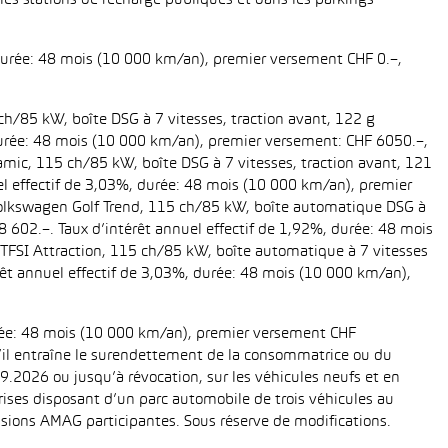
es stations de recharge publiques et dans les parkings
 durée: 48 mois (10 000 km/an), premier versement CHF 0.–,
ch/85 kW, boîte DSG à 7 vitesses, traction avant, 122 g
, durée: 48 mois (10 000 km/an), premier versement: CHF 6050.–,
amic, 115 ch/85 kW, boîte DSG à 7 vitesses, traction avant, 121
uel effectif de 3,03%, durée: 48 mois (10 000 km/an), premier
 Volkswagen Golf Trend, 115 ch/85 kW, boîte automatique DSG à
28 602.–. Taux d’intérêt annuel effectif de 1,92%, durée: 48 mois
TFSI Attraction, 115 ch/85 kW, boîte automatique à 7 vitesses
térêt annuel effectif de 3,03%, durée: 48 mois (10 000 km/an),
urée: 48 mois (10 000 km/an), premier versement CHF
 s’il entraîne le surendettement de la consommatrice ou du
.2026 ou jusqu’à révocation, sur les véhicules neufs et en
eprises disposant d’un parc automobile de trois véhicules au
ions AMAG participantes. Sous réserve de modifications.