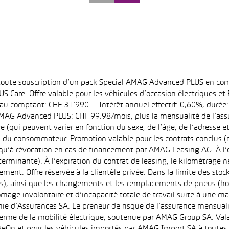
 toute souscription d’un pack Special AMAG Advanced PLUS en com
S Care. Offre valable pour les véhicules d’occasion électriques e
at au comptant: CHF 31’990.–. Intérêt annuel effectif: 0,60%, dur
MAG Advanced PLUS: CHF 99.98/mois, plus la mensualité de l’assu
qui peuvent varier en fonction du sexe, de l’âge, de l’adresse et d
u du consommateur. Promotion valable pour les contrats conclus (
squ’à révocation en cas de financement par AMAG Leasing AG. À l’ex
déterminante). À l’expiration du contrat de leasing, le kilométrag
ment. Offre réservée à la clientèle privée. Dans la limite des sto
s), ainsi que les changements et les remplacements de pneus (ho
ômage involontaire et d’incapacité totale de travail suite à une ma
ie d’Assurances SA. Le preneur de risque de l’assurance mensual
erme de la mobilité électrique, soutenue par AMAG Group SA. Valab