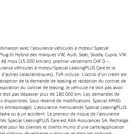
binaison avec l’assurance véhicules à moteur Special
t Plug-In Hybrid des marques VW, Audi, Seat, Skoda, Cupra, VW
ée: 48 mois (15 000 km/an), premier versement CHF 0.–,
rance véhicules à moteur Special LeasingPLUS Care et la
’autres caractéristiques), TVA incluse. L’octroi d’un crédit est
réception de la demande de leasing et réception du contrat de
piration du contrat de leasing, le véhicule ne doit pas avoir
e ne doit pas dépasser plus de 180 000 km. Les demandes de
cks disponibles. Sous réserve de modifications. Special AMAG
rs entreposage). L’assurance mensualités Special LeasingPLUS
ladie ou à un accident. Le preneur de risque de l’assurance
ités Special LeasingPLUS Care est AXA Assurances SA. Recharge
le pour les clientes et clients munis d’une carte/application