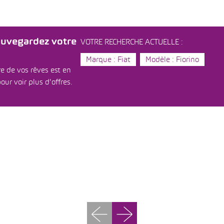
auvegardez votre
VOTRE RECHERCHE ACTUELLE :
Marque : Fiat
Modèle : Fiorino
e de vos rêves est en
our voir plus d'offres.