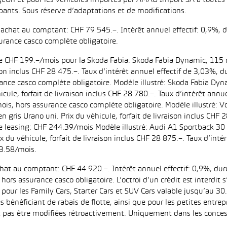
eOn et pour les véhicules importés par AMAG Import SA à toutes l
pants. Sous réserve d’adaptations et de modifications.
d’achat au comptant: CHF 79 545.–. Intérêt annuel effectif: 0,9%,
urance casco complète obligatoire.
 de CHF 199.–/mois pour la Skoda Fabia: Skoda Fabia Dynamic, 115 
aison inclus CHF 28 475.–. Taux d’intérêt annuel effectif de 3,03%
ance casco complète obligatoire. Modèle illustré: Skoda Fabia Dyn
icule, forfait de livraison inclus CHF 28 780.–. Taux d’intérêt ann
is, hors assurance casco complète obligatoire. Modèle illustré:
n gris Urano uni. Prix du véhicule, forfait de livraison inclus CHF 
leasing: CHF 244.39/mois Modèle illustré: Audi A1 Sportback 30 
ix du véhicule, forfait de livraison inclus CHF 28 875.–. Taux d’in
3.58/mois.
achat au comptant: CHF 44 920.–. Intérêt annuel effectif: 0,9%, d
ors assurance casco obligatoire. L’octroi d’un crédit est interdit
 les Family Cars, Starter Cars et SUV Cars valable jusqu’au 30.9
es bénéficiant de rabais de flotte, ainsi que pour les petites entr
as être modifiées rétroactivement. Uniquement dans les concess