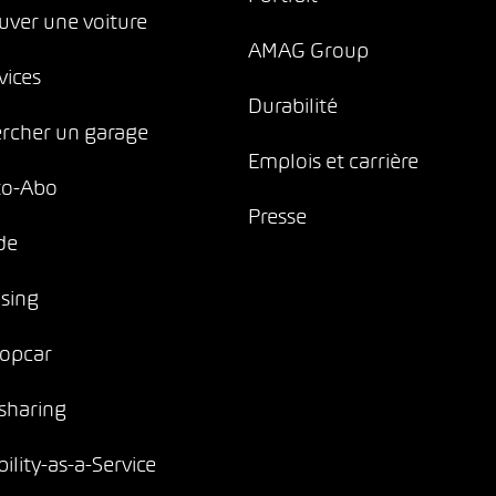
uver une voiture
AMAG Group
vices
Durabilité
rcher un garage
Emplois et carrière
to-Abo
Presse
de
sing
opcar
sharing
ility-as-a-Service