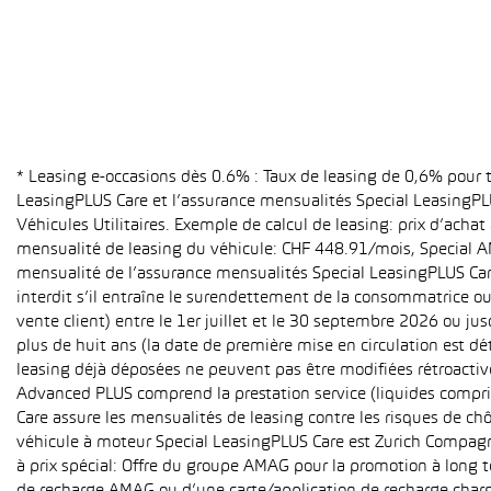
* Leasing e-occasions dès 0.6% : Taux de leasing de 0,6% pour
LeasingPLUS Care et l’assurance mensualités Special LeasingPLU
Véhicules Utilitaires. Exemple de calcul de leasing: prix d’ach
mensualité de leasing du véhicule: CHF 448.91/mois, Special A
mensualité de l’assurance mensualités Special LeasingPLUS Care (
interdit s’il entraîne le surendettement de la consommatrice o
vente client) entre le 1er juillet et le 30 septembre 2026 ou ju
plus de huit ans (la date de première mise en circulation est 
leasing déjà déposées ne peuvent pas être modifiées rétroactive
Advanced PLUS comprend la prestation service (liquides compri
Care assure les mensualités de leasing contre les risques de ch
véhicule à moteur Special LeasingPLUS Care est Zurich Compagn
à prix spécial: Offre du groupe AMAG pour la promotion à long t