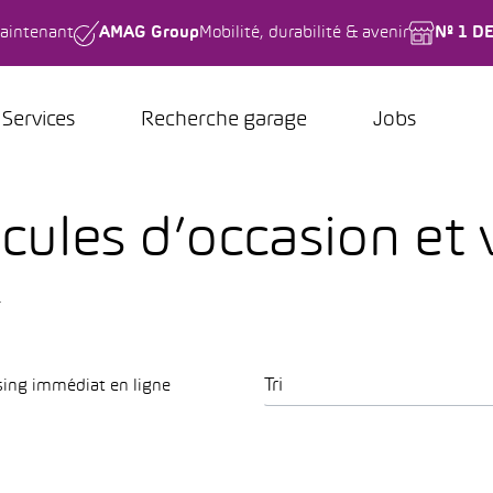
aintenant
AMAG Group
Mobilité, durabilité & avenir
Nº 1 D
Services
Recherche garage
Jobs
icules d’occasion et
.
Tri
sing immédiat en ligne