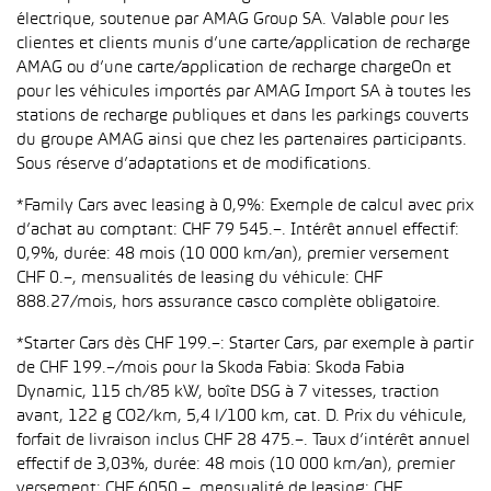
électrique, soutenue par AMAG Group SA. Valable pour les
clientes et clients munis d’une carte/application de recharge
AMAG ou d’une carte/application de recharge chargeOn et
pour les véhicules importés par AMAG Import SA à toutes les
stations de recharge publiques et dans les parkings couverts
du groupe AMAG ainsi que chez les partenaires participants.
Sous réserve d’adaptations et de modifications.
*Family Cars avec leasing à 0,9%: Exemple de calcul avec prix
d’achat au comptant: CHF 79 545.–. Intérêt annuel effectif:
0,9%, durée: 48 mois (10 000 km/an), premier versement
CHF 0.–, mensualités de leasing du véhicule: CHF
888.27/mois, hors assurance casco complète obligatoire.
*Starter Cars dès CHF 199.–: Starter Cars, par exemple à partir
de CHF 199.–/mois pour la Skoda Fabia: Skoda Fabia
Dynamic, 115 ch/85 kW, boîte DSG à 7 vitesses, traction
avant, 122 g CO2/km, 5,4 l/100 km, cat. D. Prix du véhicule,
forfait de livraison inclus CHF 28 475.–. Taux d’intérêt annuel
effectif de 3,03%, durée: 48 mois (10 000 km/an), premier
versement: CHF 6050.–, mensualité de leasing: CHF