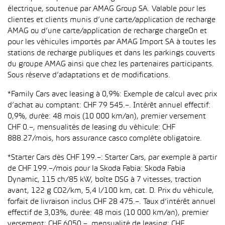
électrique, soutenue par AMAG Group SA. Valable pour les
clientes et clients munis d’une carte/application de recharge
AMAG ou d’une carte/application de recharge chargeOn et
pour les véhicules importés par AMAG Import SA à toutes les
stations de recharge publiques et dans les parkings couverts
du groupe AMAG ainsi que chez les partenaires participants.
Sous réserve d’adaptations et de modifications.
*Family Cars avec leasing à 0,9%: Exemple de calcul avec prix
d’achat au comptant: CHF 79 545.–. Intérêt annuel effectif:
0,9%, durée: 48 mois (10 000 km/an), premier versement
CHF 0.–, mensualités de leasing du véhicule: CHF
888.27/mois, hors assurance casco complète obligatoire.
*Starter Cars dès CHF 199.–: Starter Cars, par exemple à partir
de CHF 199.–/mois pour la Skoda Fabia: Skoda Fabia
Dynamic, 115 ch/85 kW, boîte DSG à 7 vitesses, traction
avant, 122 g CO2/km, 5,4 l/100 km, cat. D. Prix du véhicule,
forfait de livraison inclus CHF 28 475.–. Taux d’intérêt annuel
effectif de 3,03%, durée: 48 mois (10 000 km/an), premier
versement: CHF 6050.–, mensualité de leasing: CHF