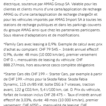
électrique, soutenue par AMAG Group SA. Valable pour les
clientes et clients munis d’une carte/application de recharge
AMAG ou d’une carte/application de recharge chargeOn et
pour les véhicules importés par AMAG Import SA à toutes les
stations de recharge publiques et dans les parkings couverts
du groupe AMAG ainsi que chez les partenaires participants.
Sous réserve d’adaptations et de modifications.
*Family Cars avec leasing à 0,9%: Exemple de calcul avec prix
d’achat au comptant: CHF 79 545.–. Intérêt annuel effectif:
0,9%, durée: 48 mois (10 000 km/an), premier versement
CHF 0.–, mensualités de leasing du véhicule: CHF
888.27/mois, hors assurance casco complète obligatoire.
*Starter Cars dès CHF 199.–: Starter Cars, par exemple à partir
de CHF 199.–/mois pour la Skoda Fabia: Skoda Fabia
Dynamic, 115 ch/85 kW, boîte DSG à 7 vitesses, traction
avant, 122 g CO2/km, 5,4 l/100 km, cat. D. Prix du véhicule,
forfait de livraison inclus CHF 28 475.–. Taux d’intérêt annuel
effectif de 3,03%, durée: 48 mois (10 000 km/an), premier
versement: CHF 6050.–, mensualité de leasing: CHF